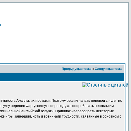
я
Предыдущая тема
::
Следующая тема
турность Акеллы, их промахи. Поэтому решил начать перевод с нуля, но
озвучку перенес Фаргусовскую, перевод дал попробовать нескольким
 оригинальной английской озвучки. Пришлось пересобрать некоторые
жке игры завершил, хоть и возникали трудности, связанные в основном с