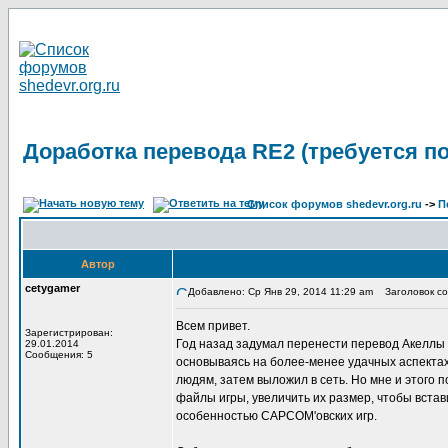
Доработка перевода RE2 (требуется п
Список форумов shedevr.org.ru
->
П
Автор
cetygamer
Добавлено: Ср Янв 29, 2014 11:29 am
Заголовок соо
Всем привет.
Зарегистрирован:
Год назад задумал перенести перевод Акеллы 
29.01.2014
Сообщения: 5
основываясь на более-менее удачных аспектах 
людям, затем выложил в сеть. Но мне и этого 
файлы игры, увеличить их размер, чтобы встав
особенностью CAPCOM'овских игр.