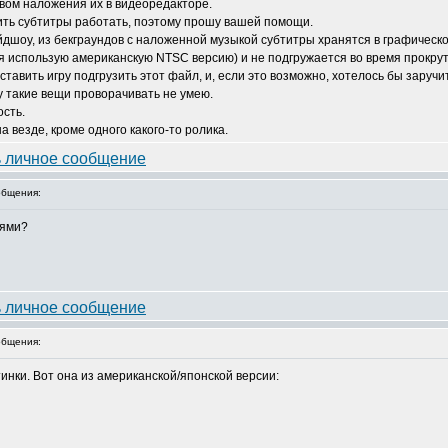
вом наложения их в видеоредакторе.
авить субтитры работать, поэтому прошу вашей помощи.
йдшоу, из бекграундов с наложенной музыкой субтитры хранятся в графическо
 (я использую американскую NTSC версию) и не подгружается во время прокру
ставить игру подгрузить этот файл, и, если это возможно, хотелось бы заручи
у такие вещи проворачивать не умею.
сть.
 везде, кроме одного какого-то ролика.
бщения:
сями?
бщения:
тинки. Вот она из американской/японской версии: