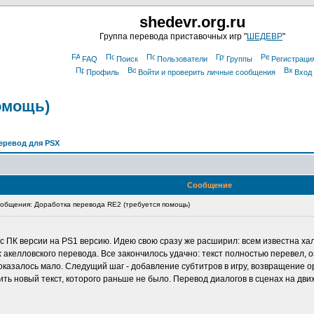
shedevr.org.ru
Группа перевода приставочных игр "
ШЕДЕВР
"
FAQ
Поиск
Пользователи
Группы
Регистраци
Профиль
Войти и проверить личные сообщения
Вход
омощь)
еревод для PSX
Сообщение
бщения: Доработка перевода RE2 (требуется помощь)
с ПК версии на PS1 версию. Идею свою сразу же расширил: всем известна хал
акелловского перевода. Все закончилось удачно: текст полностью перевел, 
показалось мало. Следущий шаг - добавление субтитров в игру, возвращение
ить новый текст, которого раньше не было. Перевод диалогов в сценах на дви