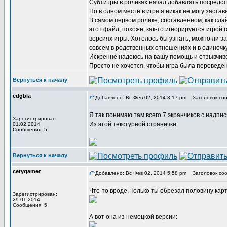
Субтитры в роликах начал добавлять посредст
Но в одном месте в игре я никак не могу заст
В самом первом ролике, составленном, как сла
этот файл, похоже, как-то игнорируется игрой
версиях игры. Хотелось бы узнать, можно ли за
совсем в родственных отношениях и в одиночк
Искренне надеюсь на вашу помощь и отзывчиво
Просто не хочется, чтобы игра была переведена
Вернуться к началу
edgbla
Добавлено: Вс Фев 02, 2014 3:17 pm
Заголовок соо
Я так понимаю там всего 7 экранчиков с надпи
Зарегистрирован:
Из этой текстурной странички:
01.02.2014
Сообщения: 5
Вернуться к началу
cetygamer
Добавлено: Вс Фев 02, 2014 5:58 pm
Заголовок соо
Что-то вроде. Только ты обрезал половину кар
Зарегистрирован:
29.01.2014
Сообщения: 5
А вот она из немецкой версии: