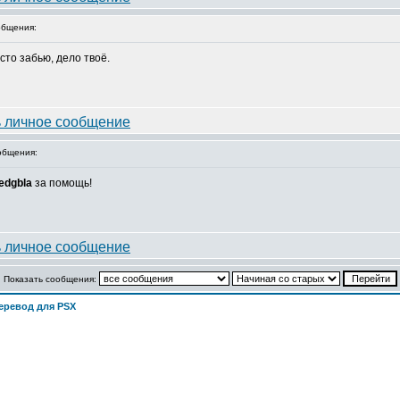
бщения:
сто забью, дело твоё.
общения:
edgbla
за помощь!
Показать сообщения:
еревод для PSX