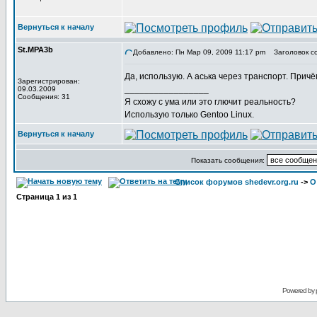
Вернуться к началу
St.MPA3b
Добавлено: Пн Мар 09, 2009 11:17 pm
Заголовок с
Да, использую. А аська через транспорт. Причё
Зарегистрирован:
_________________
09.03.2009
Сообщения: 31
Я схожу с ума или это глючит реальность?
Использую только Gentoo Linux.
Вернуться к началу
Показать сообщения:
Список форумов shedevr.org.ru
->
О
Страница
1
из
1
Powered by