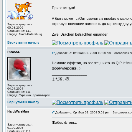
Приветствую!
А быть может стОит сменить в профиле мало ю
строчку в описании заменить да картинку друг
Зарегистрирован:
05.08.2006
_________________
Сообщения: 141
Откуда: Saint-Patersburg
Zwei Drachen betrachten einander
Вернуться к началу
PicaSSO
Добавлено: Вт Июл 01, 2008 10:18 pm
Заголовок с
Немного оффтоп, но все же, никто на QIP Infin
формулеровке...)
_________________
まだ若い夜...
Зарегистрирован:
04.04.2004
Сообщения: 711
Откуда: Украина. Краматорск
Вернуться к началу
HardWareMan
Добавлено: Ср Июл 02, 2008 5:01 pm
Заголовок со
Жабер фтопку.
Зарегистрирован:
01.09.2005
Сообщения: 116