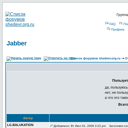
Группа
FAQ
По
Профиль
Jabber
Список форумов shedevr.org.ru
->
О
Пользует
да, пользуюсь
нет, не польз
а что это тако
Всего
Автор
LG.BALUKATION
Добавлено: Вт Июл 01, 2008 3:22 pm
Заголовок соо