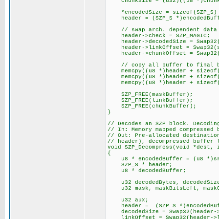
chunkSize = (u32)((u8 *)chunkP
*encodedSize = sizeof(SZP_S) +
header = (SZP_S *)encodedBuf
// swap arch. dependent data
header->check = SZP_MAGIC;
header->decodedSize = Swap32(
header->linkOffset = Swap32(si
header->chunkOffset = Swap32(s
// copy all buffer to final b
memcpy((u8 *)header + sizeof(S
memcpy((u8 *)header + sizeof(S
memcpy((u8 *)header + sizeof(SZ
SZP_FREE(maskBuffer);
SZP_FREE(linkBuffer);
SZP_FREE(chunkBuffer);
}
// Decodes an SZP block. Decodin
// In: Memory mapped compressed 
// Out: Pre-allocated destinatio
// header), decompressed buffer 
void SZP_Decompress(void *dest, 
{
u8 * encodedBuffer = (u8 *)s
SZP_S * header;
u8 * decodedBuffer;
u32 decodedBytes, decodedSize,
u32 mask, maskBitsLeft, maskO
u32 aux;
header = (SZP_S *)encodedBuf
decodedSize = Swap32(header-
linkOffset = Swap32(header-