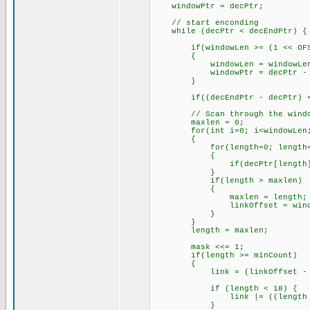
windowPtr = decPtr;
// start enconding
while (decPtr < decEndPtr) {
if(windowLen >= (1 << OFS
{
windowLen = windowLen - 
windowPtr = decPtr - wi
}
if((decEndPtr - decPtr) < max
// Scan through the windo
maxlen = 0;
for(int i=0; i<windowLen;
{
for(length=0; length<(windo
{
if(decPtr[length] != win
}
if(length > maxlen)
{
maxlen = length;
linkOffset = windowL
}
}
length = maxlen;
mask <<= 1;
if(length >= minCount) 
{
link = (linkOffset - 1)
if (length < 18) {
link |= ((length - 2)
}