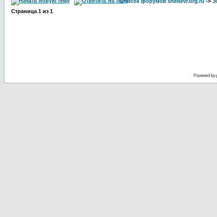
Список форумов shedevr.org.ru
->
Э
Страница
1
из
1
Powered by