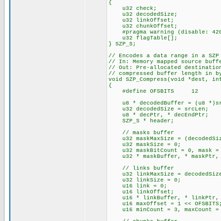
{
u32 check;
u32 decodedSize;
u32 linkOffset;
u32 chunkOffset;
#pragma warning (disable: 42
u32 flagTable[];
} SZP_S;
// Encodes a data range in a SZP
// In: Memory mapped source buff
// Out: Pre-allocated destinatio
// compressed buffer length in b
void SZP_Compress(void *dest, in
{
#define OFSBITS 12
u8 * decodedBuffer = (u8 *)src
u32 decodedSize = srcLen;
u8 * decPtr, * decEndPtr;
SZP_S * header;
// masks buffer
u32 maskMaxSize = (decodedSize
u32 maskSize = 0;
u32 maskBitCount = 0, mask =
u32 * maskBuffer, * maskPtr, 
// links buffer
u32 linkMaxSize = decodedSiz
u32 linkSize = 0;
u16 link = 0;
u16 linkOffset;
u16 * linkBuffer, * linkPtr, 
u16 maxOffset = 1 << OFSBITS
u16 minCount = 3, maxCount = 