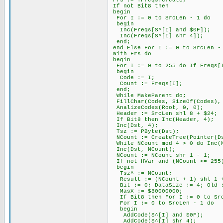
Frs := TFreqs.Create;
If not Bit8 then
begin
For I := 0 to SrcLen - 1 do
begin
Inc(Freqs[S^[I] and $0F]);
Inc(Freqs[S^[I] shr 4]);
end;
end Else For I := 0 to SrcLen -
With Frs do
begin
For I := 0 to 255 do If Freqs[I
begin
Code := I;
Count := Freqs[I];
end;
While MakeParent do;
FillChar(Codes, SizeOf(Codes),
AnalizeCodes(Root, 0, 0);
Header := SrcLen shl 8 + $24;
If Bit8 then Inc(Header, 4);
Inc(Dst, 4);
Tsz := PByte(Dst);
NCount := CreateTree(Pointer(Ds
While NCount mod 4 > 0 do Inc(
Inc(Dst, NCount);
NCount := NCount shr 1 - 1;
If not HVar and (NCount <= 255
begin
Tsz^ := NCount;
Result := (NCount + 1) shl 1 
Bit := 0; DataSize := 4; Old 
MasX := $80000000;
If Bit8 then For I := 0 to SrcL
For I := 0 to SrcLen - 1 do
begin
AddCode(S^[I] and $0F);
AddCode(S^[I] shr 4);