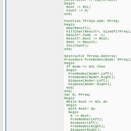
Constructor TFreqs.Create;
begin
Root := NIL;
Count := 0;
end;
Function TFreqs.Add: PFreq;
begin
New(Result);
FillChar(Result^, SizeOf(TFreq)
Result^.Code := -1;
Result^.Next := Root;
Root := Result;
Inc(Count);
end;
Destructor TFreqs.Destroy;
Procedure FreeNodes(Node: PFreq)
begin
If Node <> NIL then
begin
FreeNodes(Node^.Left);
FreeNodes(Node^.Right);
Dispose(Node^.Left);
Dispose(Node^.Right);
end;
end;
Var N: PFreq;
begin
While Root <> NIL do
begin
With Root^ do
begin
N := Next;
FreeNodes(Left);
Dispose(Left);
FreeNodes(Right);
Dispose(Right);