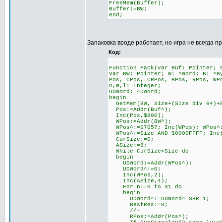
FreeMem(Buffer);
Buffer:=BW;
end;
Запаковка вроде работает, но игра не всегда п
Код:
Function Pack(var Buf: Pointer; 
var BW: Pointer; W: ^Word; B: ^B
Pos, CPos, CRPos, BPos, RPos, WP
n,m,l: Integer;
UDWord: ^DWord;
begin
GetMem(BW, Size+(Size div 64)+
Pos:=Addr(Buf^);
Inc(Pos,$800);
WPos:=Addr(BW^);
WPos^:=$7057; Inc(WPos); WPos^:
WPos^:=Size AND $0000FFFF; Inc(
CurSize:=0;
ASize:=8;
While CurSize<Size do
begin
UDWord:=Addr(WPos^);
UDWord^:=0;
Inc(WPos,2);
Inc(ASize,4);
For n:=0 to 31 do
begin
UDWord^:=UDWord^ SHR 1;
BestRes:=0;
//-
RPos:=Addr(Pos^);