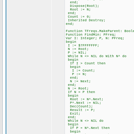
end;
Dispose(Root);
Root := N;
end;
Count := 0;
Inherited Destroy;
end;
Function TFreqs.MakeParent: Bool
Function FindMin: PFreq;
Var I: Integer; P, N: PFreq;
begin
I := $7FFFFFFF;
N := Root;
P := NIL;
While N <> NIL do With N^ do
begin
If I > Count then
begin
I := Count;
P := N;
end;
N := Next;
end;
N := Root;
If N = P then
begin
Root := N^.Next;
P^.Next := NIL;
Dec(Count);
Result := P;
Exit;
end;
While N <> NIL do
begin
If P = N^.Next then
begin