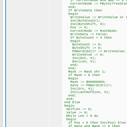
If CurrentNode and $80 <> 0 th
CurrentNode := PByte(TreeStar
end;
If WriteData then
begin
WriteValue := WriteValue or (C
Inc(ByteCount);
Inc(ByteShift, 8);
Pos := 0;
CurrentNode := RootNode;
WriteData := False;
If ByteCount = 4 then
begin
ByteCount := 0;
ByteShift := 0;
PDWord(Dst)^ := WriteValue;
WriteValue := 0;
Inc(Dst, 4);
Dec(Len, 4);
end;
end;
Mask := Mask shr 1;
If Mask = 0 then
begin
Mask := $80000000;
Data := PDWord(Src)^;
Inc(Src, 4);
Inc(LastHufSize, 4);
end;
end;
end Else
begin
HalfLen := 0;
Value := 0;
While Len > 0 do
begin
If Pos = 0 then Inc(Pos) Else I
If Data and Mask <> 0 then