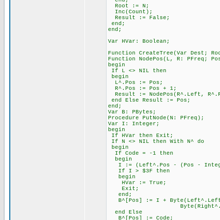
end;
Root := N;
Inc(Count);
Result := False;
end;
end;
Var HVar: Boolean;
Function CreateTree(Var Dest; Ro
Function NodePos(L, R: PFreq; Po
begin
If L <> NIL then
begin
L^.Pos := Pos;
R^.Pos := Pos + 1;
Result := NodePos(R^.Left, R^.R
end Else Result := Pos;
end;
Var B: PBytes;
Procedure PutNode(N: PFreq);
Var I: Integer;
begin
If HVar then Exit;
If N <> NIL then With N^ do
begin
If Code = -1 then
begin
I := (Left^.Pos - (Pos - Integ
If I > $3F then
begin
HVar := True;
Exit;
end;
B^[Pos] := I + Byte(Left^.Left
Byte(Right^.Left = 
end Else
B^[Pos] := Code;