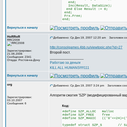
end;
Inc(Result, DataSize);
end Else Result := 0;
end;
Frs.Free;
end;
Вернуться к началу
HoRRoR
Добавлено: Ср Дек 19, 2007 12:20 am
Заголовок со
RRC2008
http://consolgames.4bb.ru/viewtopic.php?id=27
Зарегистрирован:
Второй пост.
21.06.2006
Сообщения: 2341
_________________
Откуда: Ростов-на-Дону
Работаю за деньги
KILL ALL HUMANS!!!!!111
Вернуться к началу
org
Добавлено: Ср Дек 19, 2007 3:24 pm
Заголовок соо
Алгоритм сжатия 'SZP' (модифицированный ва
Зарегистрирован:
03.10.2007
Сообщения: 6
Код:
#define SZP_ALLOC malloc
#define SZP_FREE free
#define SZP_MAGIC (('0'<<24)+('
typedef struct SZP_S // Szp