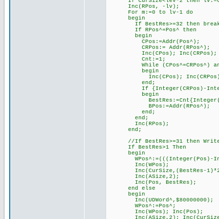
If CurSize<lev*2 then lv:=Cur
Inc(RPos, -lv);
For m:=0 to lv-1 do
begin
If BestRes>=32 then brea
If RPos^=Pos^ then
begin
CPos:=Addr(Pos^);
CRPos:= Addr(RPos^);
Inc(CPos); Inc(CRPos);
Cnt:=1;
While (CPos^=CRPos^) and (Cn
begin
Inc(CPos); Inc(CRPos); 
end;
If {Integer(CRPos)-Integer(
begin
BestRes:=Cnt{Integer(CRPo
BPos:=Addr(RPos^);
end;
end;
Inc(RPos);
end;
//If BestRes>=31 then WriteLn
If BestRes>1 Then
begin
WPos^:=(((Integer(Pos)-Intege
Inc(WPos);
Inc(CurSize,(BestRes-1)*2
Inc(ASize,2);
Inc(Pos, BestRes);
end else
begin
Inc(UDWord^,$80000000);
WPos^:=Pos^;
Inc(WPos); Inc(Pos);
Inc(ASize,2); Inc(CurSize