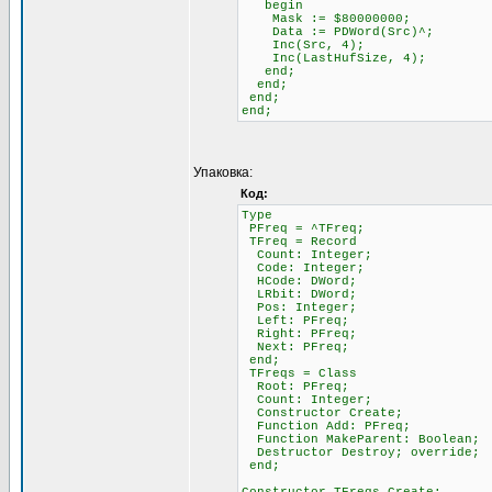
begin
Mask := $80000000;
Data := PDWord(Src)^;
Inc(Src, 4);
Inc(LastHufSize, 4);
end;
end;
end;
end;
Упаковка:
Код:
Type
PFreq = ^TFreq;
TFreq = Record
Count: Integer;
Code: Integer;
HCode: DWord;
LRbit: DWord;
Pos: Integer;
Left: PFreq;
Right: PFreq;
Next: PFreq;
end;
TFreqs = Class
Root: PFreq;
Count: Integer;
Constructor Create;
Function Add: PFreq;
Function MakeParent: Boolean;
Destructor Destroy; override;
end;