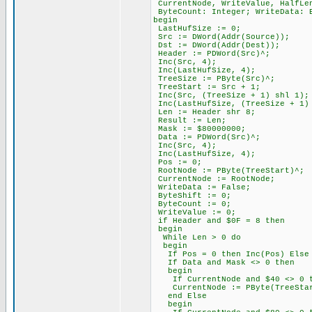
CurrentNode, WriteValue, HalfLen
ByteCount: Integer; WriteData: 
begin
LastHufSize := 0;
Src := DWord(Addr(Source));
Dst := DWord(Addr(Dest));
Header := PDWord(Src)^;
Inc(Src, 4);
Inc(LastHufSize, 4);
TreeSize := PByte(Src)^;
TreeStart := Src + 1;
Inc(Src, (TreeSize + 1) shl 1);
Inc(LastHufSize, (TreeSize + 1)
Len := Header shr 8;
Result := Len;
Mask := $80000000;
Data := PDWord(Src)^;
Inc(Src, 4);
Inc(LastHufSize, 4);
Pos := 0;
RootNode := PByte(TreeStart)^;
CurrentNode := RootNode;
WriteData := False;
ByteShift := 0;
ByteCount := 0;
WriteValue := 0;
if Header and $0F = 8 then
begin
While Len > 0 do
begin
If Pos = 0 then Inc(Pos) Else I
If Data and Mask <> 0 then
begin
If CurrentNode and $40 <> 0 th
CurrentNode := PByte(TreeStar
end Else
begin