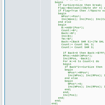
begin
If CurSize>Size then break;
Flag:=Boolean((CByte shr n) an
If Flag=True then //Просто ко
begin
WPos^:=Pos^;
Inc(Wpos); Inc(Pos); Inc(Cu
end else
begin
B:=Addr(Pos^);
Count:=B^;
Back:=B^;
Inc(B);
TW:=B^;
Back:=(Back SHR 5)+(TW SHL 
Count:= Count SHL 3;
Count:= Count SHR 3;
If Back=0 then Back:=$7FF
RPos:=Addr(WPos^);
Inc(RPos, -Back);
For m:=0 to Count+1 do
begin
If Back*2<=CurSize then
begin
WPos^:=RPos^;
Inc(WPos); Inc(RPos); Inc
end else
begin
WPos^:=0;
Inc(WPos); Inc(RPos); Inc
end;
end;
Inc(Pos);
end;
end;
end;