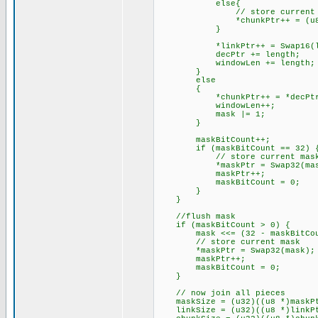
else{
// store current count
*chunkPtr++ = (u8)(le
}
*linkPtr++ = Swap16(li
decPtr += length;
windowLen += length;
}
else // Add single
{
*chunkPtr++ = *decPtr
windowLen++;
mask |= 1;
}
maskBitCount++;
if (maskBitCount == 32) 
// store current mas
*maskPtr = Swap32(mas
maskPtr++;
maskBitCount = 0;
}
}
//flush mask
if (maskBitCount > 0) {
mask <<= (32 - maskBitCou
// store current mask
*maskPtr = Swap32(mask);
maskPtr++;
maskBitCount = 0;
}
// now join all pieces
maskSize = (u32)((u8 *)maskPtr
linkSize = (u32)((u8 *)linkPtr