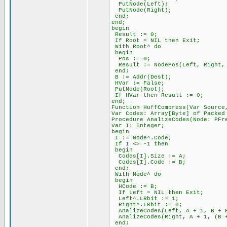
PutNode(Left);
PutNode(Right);
end;
end;
begin
Result := 0;
If Root = NIL then Exit;
With Root^ do
begin
Pos := 0;
Result := NodePos(Left, Right,
end;
B := Addr(Dest);
HVar := False;
PutNode(Root);
If HVar then Result := 0;
end;
Function HuffCompress(Var Source
Var Codes: Array[Byte] of Packed
Procedure AnalizeCodes(Node: PFr
Var I: Integer;
begin
I := Node^.Code;
If I <> -1 then
begin
Codes[I].Size := A;
Codes[I].Code := B;
end;
With Node^ do
begin
HCode := B;
If Left = NIL then Exit;
Left^.LRbit := 1;
Right^.LRbit := 0;
AnalizeCodes(Left, A + 1, B + 
AnalizeCodes(Right, A + 1, (B +
end;