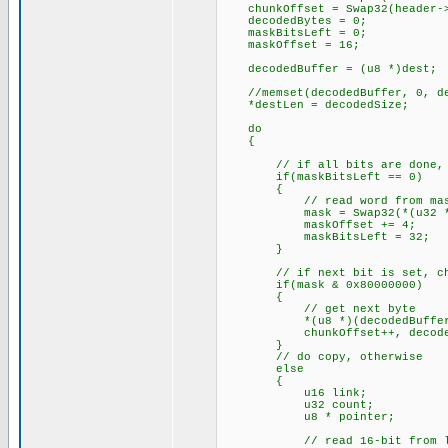
chunkOffset = Swap32(header->
decodedBytes = 0; // c
maskBitsLeft = 0; //
maskOffset = 16; // cu
decodedBuffer = (u8 *)dest;
//memset(decodedBuffer, 0, de
*destLen = decodedSize;
do
{
// if all bits are done, g
if(maskBitsLeft == 0)
{
// read word from mask 
mask = Swap32(*(u32 *)(enc
maskOffset += 4;
maskBitsLeft = 32; // 
}
// if next bit is set, chun
if(mask & 0x80000000)
{
// get next byte
*(u8 *)(decodedBuffer + deco
chunkOffset++, decodedB
}
// do copy, otherwise
else
{
u16 link;
u32 count;
u8 * pointer;
// read 16-bit from lin