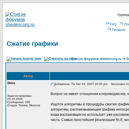
Группа
FAQ
По
Профиль
Сжатие графики
Список форумов shedevr.org.ru
->
Э
Автор
Shiru
Добавлено: Пн Окт 22, 2007 10:20 pm
Заголовок со
Вопрос не имеет отношения к переводам игр, н
Зарегистрирован:
25.10.2006
Сообщения: 295
Ищутся алгоритмы и процедуры сжатия графики
Откуда: Russia, Moscow
алгоритмы, распаковывающие графику непосред
когда распаковщик не использует уже распако
часть. Самые простейшие реализации RLE, кон