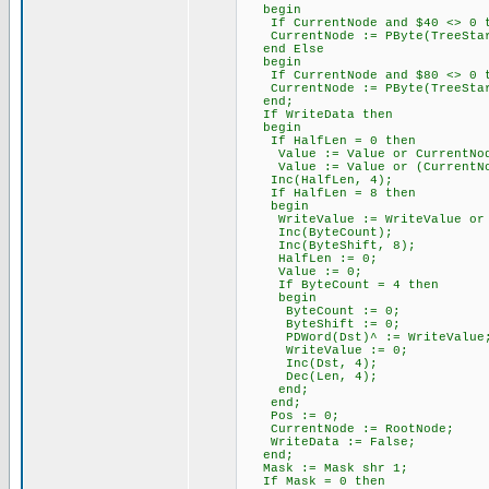
begin
If CurrentNode and $40 <> 0 th
CurrentNode := PByte(TreeStar
end Else
begin
If CurrentNode and $80 <> 0 th
CurrentNode := PByte(TreeStar
end;
If WriteData then
begin
If HalfLen = 0 then
Value := Value or CurrentNod
Value := Value or (CurrentNo
Inc(HalfLen, 4);
If HalfLen = 8 then
begin
WriteValue := WriteValue or (
Inc(ByteCount);
Inc(ByteShift, 8);
HalfLen := 0;
Value := 0;
If ByteCount = 4 then
begin
ByteCount := 0;
ByteShift := 0;
PDWord(Dst)^ := WriteValue
WriteValue := 0;
Inc(Dst, 4);
Dec(Len, 4);
end;
end;
Pos := 0;
CurrentNode := RootNode;
WriteData := False;
end;
Mask := Mask shr 1;
If Mask = 0 then