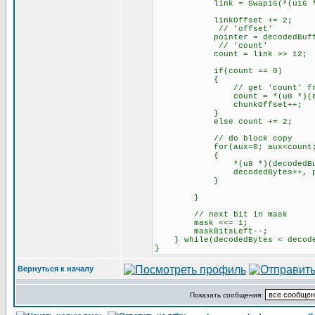
link = Swap16(*(u16 *)(enc
linkOffset += 2;
// 'offset'
pointer = decodedBuffer + d
// 'count'
count = link >> 12;
if(count == 0)
{
// get 'count' from c
count = *(u8 *)(encodedB
chunkOffset++;
}
else count += 2;
// do block copy
for(aux=0; aux<count; 
{
*(u8 *)(decodedBuffer + 
decodedBytes++, poin
}
}
// next bit in mask
mask <<= 1;
maskBitsLeft--;
} while(decodedBytes < decode
}
Вернуться к началу
Показать сообщения: