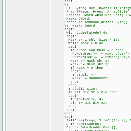
end;
Var
S: PBytes; Dst: DWord; I: Integ
Frs: TFreqs; Freqs: Array[Byte] 
Header: DWord Absolute Dest; TSZ
MasX: DWord;
Procedure AddCode(aCode: Byte);
Var Mask: DWord;
begin
With Codes[aCode] do
begin
Mask := 1 shl (Size - 1);
While Mask > 0 do
begin
If aCode and Mask = 0 then
PDWord(DST)^ := PDWord(DST)^ 
PDWord(DST)^ := PDWord(DST)^ 
Mask := Mask shr 1;
MasX := MasX shr 1;
If MasX = 0 then
begin
Inc(Dst, 4);
MasX := $80000000;
end;
end;
Inc(Bit, Size);
If Bit div 32 > Old then
begin
Inc(DataSize, 4);
Old := Bit div 32;
end;
end;
end;
begin
FillChar(Freqs, SizeOf(Freqs), 
S := Addr(Source);
Dst := DWord(Addr(Dest));