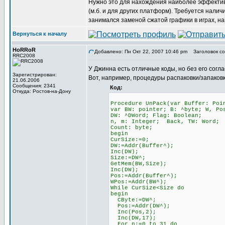
Нужно это для нахождения наиболее эффектив
(м.б. и для других платформ). Требуется налич
занимался заменой сжатой графики в играх, н
Вернуться к началу
HoRRoR
Добавлено: Пн Окт 22, 2007 10:46 pm
Заголовок со
RRC2008
У Джинна есть отличные коды, но без его согла
Зарегистрирован:
Вот, например, процедуры распаковки/запаковк
21.06.2006
Сообщения: 2341
Код:
Откуда: Ростов-на-Дону
Procedure UnPack(var Buffer: Poi
var BW: pointer; B: ^byte; W, Po
DW: ^DWord; Flag: Boolean;
n, m: Integer; Back, TW: Word;
Count: byte;
begin
CurSize:=0;
DW:=Addr(Buffer^);
Inc(DW);
Size:=DW^;
GetMem(BW,Size);
Inc(DW);
Pos:=Addr(Buffer^);
WPos:=Addr(BW^);
While CurSize<Size do
begin
CByte:=DW^;
Pos:=Addr(DW^);
Inc(Pos,2);
Inc(DW,17);
For n:=0 to 31 do