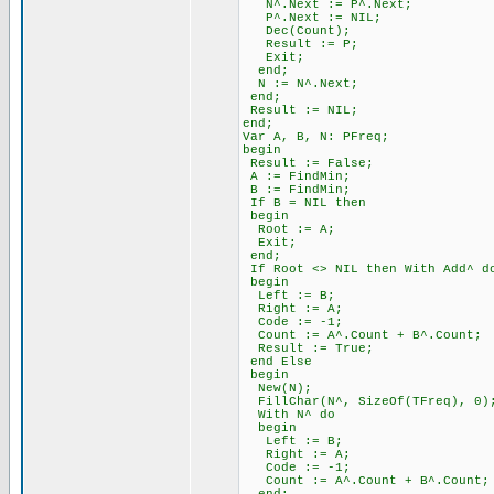
N^.Next := P^.Next;
P^.Next := NIL;
Dec(Count);
Result := P;
Exit;
end;
N := N^.Next;
end;
Result := NIL;
end;
Var A, B, N: PFreq;
begin
Result := False;
A := FindMin;
B := FindMin;
If B = NIL then
begin
Root := A;
Exit;
end;
If Root <> NIL then With Add^ d
begin
Left := B;
Right := A;
Code := -1;
Count := A^.Count + B^.Count;
Result := True;
end Else
begin
New(N);
FillChar(N^, SizeOf(TFreq), 0)
With N^ do
begin
Left := B;
Right := A;
Code := -1;
Count := A^.Count + B^.Count;