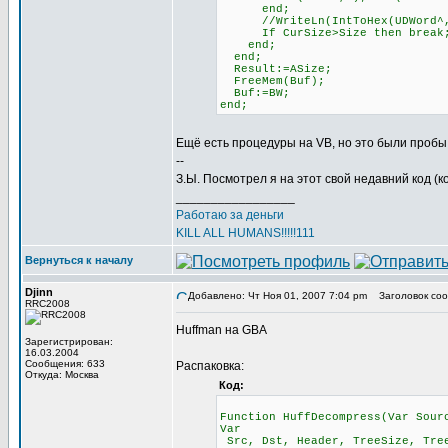
end;
//WriteLn(IntToHex(UDWord^,
If CurSize>Size then break
end;
end;
Result:=ASize;
FreeMem(Buf);
Buf:=BW;
end;
Ещё есть процедуры на VB, но это были пробы 
--
З.Ы. Посмотрел я на этот свой недавний код (к
_________________
Работаю за деньги
KILL ALL HUMANS!!!!!111
Вернуться к началу
Djinn
Добавлено: Чт Ноя 01, 2007 7:04 pm
Заголовок соо
RRC2008
Huffman на GBA
Зарегистрирован:
16.03.2004
Сообщения: 633
Распаковка:
Откуда: Москва
Код:
Function HuffDecompress(Var Sour
Var
Src, Dst, Header, TreeSize, Tree