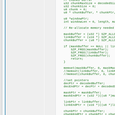
// chunks buffer
u32 chunkMaxSize = decodedSi
u32 chunkSize = 0;
u8 chunk = 0;
u8 * chunkBuffer, * chunkPtr,
u8 *windowPtr;
int windowLen = 0, length, ma
// Re-allocate memory needed
maskBuffer = (u32 *) SZP_ALLO
linkBuffer = (u16 *) SZP_ALLO
chunkBuffer = (u8 *) SZP_ALLO
if (maskBuffer == NULL || link
SZP_FREE(maskBuffer);
SZP_FREE(linkBuffer);
SZP_FREE(chunkBuffer);
return;
}
memset(maskBuffer, 0, maskMax
//memset(linkBuffer, 0, lin
//memset(chunkBuffer, 0, chun
//set pointers
decPtr = decodedBuffer;
decEndPtr = decPtr + decodedS
maskPtr = maskBuffer;
maskEndPtr = (u32 *)((u8 *)mas
linkPtr = linkBuffer;
linkEndPtr = (u16 *)((u8 *)lin
chunkPtr = chunkBuffer;
chunkEndPtr = chunkPtr + chun