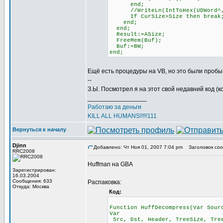
end;
//WriteLn(IntToHex(UDWord^,
If CurSize>Size then break
end;
end;
Result:=ASize;
FreeMem(Buf);
Buf:=BW;
end;
Ещё есть процедуры на VB, но это были пробы 
--
З.Ы. Посмотрел я на этот свой недавний код (к
_________________
Работаю за деньги
KILL ALL HUMANS!!!!!111
Вернуться к началу
Djinn
Добавлено: Чт Ноя 01, 2007 7:04 pm
Заголовок соо
RRC2008
Huffman на GBA
Зарегистрирован:
16.03.2004
Сообщения: 633
Распаковка:
Откуда: Москва
Код:
Function HuffDecompress(Var Sour
Var
Src, Dst, Header, TreeSize, Tree