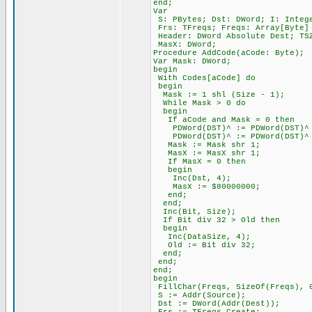
end;
Var
S: PBytes; Dst: DWord; I: Integ
Frs: TFreqs; Freqs: Array[Byte] 
Header: DWord Absolute Dest; TSZ
MasX: DWord;
Procedure AddCode(aCode: Byte);
Var Mask: DWord;
begin
With Codes[aCode] do
begin
Mask := 1 shl (Size - 1);
While Mask > 0 do
begin
If aCode and Mask = 0 then
PDWord(DST)^ := PDWord(DST)^ 
PDWord(DST)^ := PDWord(DST)^ 
Mask := Mask shr 1;
MasX := MasX shr 1;
If MasX = 0 then
begin
Inc(Dst, 4);
MasX := $80000000;
end;
end;
Inc(Bit, Size);
If Bit div 32 > Old then
begin
Inc(DataSize, 4);
Old := Bit div 32;
end;
end;
end;
begin
FillChar(Freqs, SizeOf(Freqs), 
S := Addr(Source);
Dst := DWord(Addr(Dest));