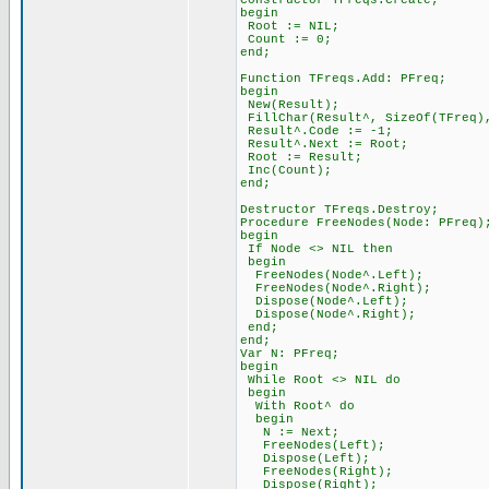
Constructor TFreqs.Create;
begin
Root := NIL;
Count := 0;
end;
Function TFreqs.Add: PFreq;
begin
New(Result);
FillChar(Result^, SizeOf(TFreq)
Result^.Code := -1;
Result^.Next := Root;
Root := Result;
Inc(Count);
end;
Destructor TFreqs.Destroy;
Procedure FreeNodes(Node: PFreq)
begin
If Node <> NIL then
begin
FreeNodes(Node^.Left);
FreeNodes(Node^.Right);
Dispose(Node^.Left);
Dispose(Node^.Right);
end;
end;
Var N: PFreq;
begin
While Root <> NIL do
begin
With Root^ do
begin
N := Next;
FreeNodes(Left);
Dispose(Left);
FreeNodes(Right);
Dispose(Right);