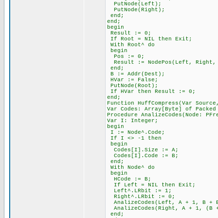
PutNode(Left);
PutNode(Right);
end;
end;
begin
Result := 0;
If Root = NIL then Exit;
With Root^ do
begin
Pos := 0;
Result := NodePos(Left, Right,
end;
B := Addr(Dest);
HVar := False;
PutNode(Root);
If HVar then Result := 0;
end;
Function HuffCompress(Var Source
Var Codes: Array[Byte] of Packed
Procedure AnalizeCodes(Node: PFr
Var I: Integer;
begin
I := Node^.Code;
If I <> -1 then
begin
Codes[I].Size := A;
Codes[I].Code := B;
end;
With Node^ do
begin
HCode := B;
If Left = NIL then Exit;
Left^.LRbit := 1;
Right^.LRbit := 0;
AnalizeCodes(Left, A + 1, B + 
AnalizeCodes(Right, A + 1, (B +
end;