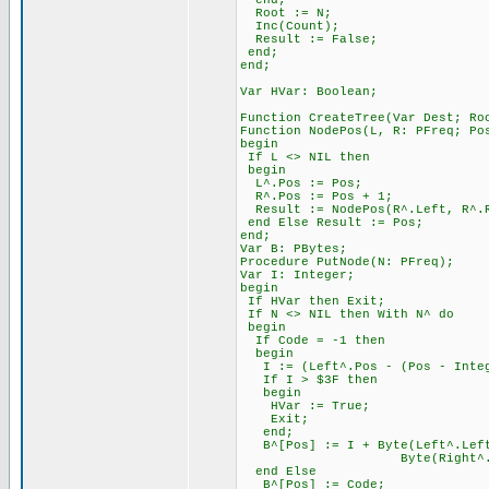
end;
Root := N;
Inc(Count);
Result := False;
end;
end;
Var HVar: Boolean;
Function CreateTree(Var Dest; Ro
Function NodePos(L, R: PFreq; Po
begin
If L <> NIL then
begin
L^.Pos := Pos;
R^.Pos := Pos + 1;
Result := NodePos(R^.Left, R^.R
end Else Result := Pos;
end;
Var B: PBytes;
Procedure PutNode(N: PFreq);
Var I: Integer;
begin
If HVar then Exit;
If N <> NIL then With N^ do
begin
If Code = -1 then
begin
I := (Left^.Pos - (Pos - Integ
If I > $3F then
begin
HVar := True;
Exit;
end;
B^[Pos] := I + Byte(Left^.Left
Byte(Right^.Left = 
end Else
B^[Pos] := Code;