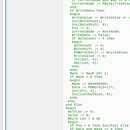
If CurrentNode and $80 <> 0 th
CurrentNode := PByte(TreeStar
end;
If WriteData then
begin
WriteValue := WriteValue or (C
Inc(ByteCount);
Inc(ByteShift, 8);
Pos := 0;
CurrentNode := RootNode;
WriteData := False;
If ByteCount = 4 then
begin
ByteCount := 0;
ByteShift := 0;
PDWord(Dst)^ := WriteValue;
WriteValue := 0;
Inc(Dst, 4);
Dec(Len, 4);
end;
end;
Mask := Mask shr 1;
If Mask = 0 then
begin
Mask := $80000000;
Data := PDWord(Src)^;
Inc(Src, 4);
Inc(LastHufSize, 4);
end;
end;
end Else
begin
HalfLen := 0;
Value := 0;
While Len > 0 do
begin
If Pos = 0 then Inc(Pos) Else I
If Data and Mask <> 0 then