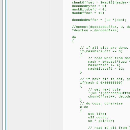
chunkOffset = Swap32(header->
decodedBytes = 0; // c
maskBitsLeft = 0; //
maskOffset = 16; // cu
decodedBuffer = (u8 *)dest;
//memset(decodedBuffer, 0, de
*destLen = decodedSize;
do
{
// if all bits are done, g
if(maskBitsLeft == 0)
{
// read word from mask 
mask = Swap32(*(u32 *)(enc
maskOffset += 4;
maskBitsLeft = 32; // 
}
// if next bit is set, chun
if(mask & 0x80000000)
{
// get next byte
*(u8 *)(decodedBuffer + deco
chunkOffset++, decodedB
}
// do copy, otherwise
else
{
u16 link;
u32 count;
u8 * pointer;
// read 16-bit from lin