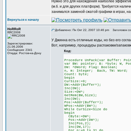
Нужно это для нахождения наиболее эффектив
(м.б. и для других платформ). Требуется налич
занимался заменой сжатой графики в играх, н
Вернуться к началу
HoRRoR
Добавлено: Пн Окт 22, 2007 10:46 pm
Заголовок со
RRC2008
У Джинна есть отличные коды, но без его согла
Зарегистрирован:
Вот, например, процедуры распаковки/запаковк
21.06.2006
Сообщения: 2341
Код:
Откуда: Ростов-на-Дону
Procedure UnPack(var Buffer: Poi
var BW: pointer; B: ^byte; W, Po
DW: ^DWord; Flag: Boolean;
n, m: Integer; Back, TW: Word;
Count: byte;
begin
CurSize:=0;
DW:=Addr(Buffer^);
Inc(DW);
Size:=DW^;
GetMem(BW,Size);
Inc(DW);
Pos:=Addr(Buffer^);
WPos:=Addr(BW^);
While CurSize<Size do
begin
CByte:=DW^;
Pos:=Addr(DW^);
Inc(Pos,2);
Inc(DW,17);
For n:=0 to 31 do