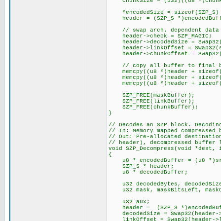
chunkSize = (u32)((u8 *)chunkP
*encodedSize = sizeof(SZP_S) +
header = (SZP_S *)encodedBuf
// swap arch. dependent data
header->check = SZP_MAGIC;
header->decodedSize = Swap32(
header->linkOffset = Swap32(si
header->chunkOffset = Swap32(s
// copy all buffer to final b
memcpy((u8 *)header + sizeof(S
memcpy((u8 *)header + sizeof(S
memcpy((u8 *)header + sizeof(SZ
SZP_FREE(maskBuffer);
SZP_FREE(linkBuffer);
SZP_FREE(chunkBuffer);
}
// Decodes an SZP block. Decodin
// In: Memory mapped compressed 
// Out: Pre-allocated destinatio
// header), decompressed buffer 
void SZP_Decompress(void *dest, 
{
u8 * encodedBuffer = (u8 *)s
SZP_S * header;
u8 * decodedBuffer;
u32 decodedBytes, decodedSize,
u32 mask, maskBitsLeft, maskO
u32 aux;
header = (SZP_S *)encodedBuf
decodedSize = Swap32(header-
linkOffset = Swap32(header-