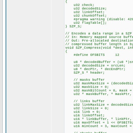
{
u32 check;
u32 decodedSize;
u32 linkOffset;
u32 chunkOffset;
#pragma warning (disable: 42
u32 flagTable[];
} SZP_S;
// Encodes a data range in a SZP
// In: Memory mapped source buff
// Out: Pre-allocated destinatio
// compressed buffer length in b
void SZP_Compress(void *dest, in
{
#define OFSBITS 12
u8 * decodedBuffer = (u8 *)src
u32 decodedSize = srcLen;
u8 * decPtr, * decEndPtr;
SZP_S * header;
// masks buffer
u32 maskMaxSize = (decodedSize
u32 maskSize = 0;
u32 maskBitCount = 0, mask =
u32 * maskBuffer, * maskPtr, 
// links buffer
u32 linkMaxSize = decodedSiz
u32 linkSize = 0;
u16 link = 0;
u16 linkOffset;
u16 * linkBuffer, * linkPtr, 
u16 maxOffset = 1 << OFSBITS
u16 minCount = 3, maxCount = 