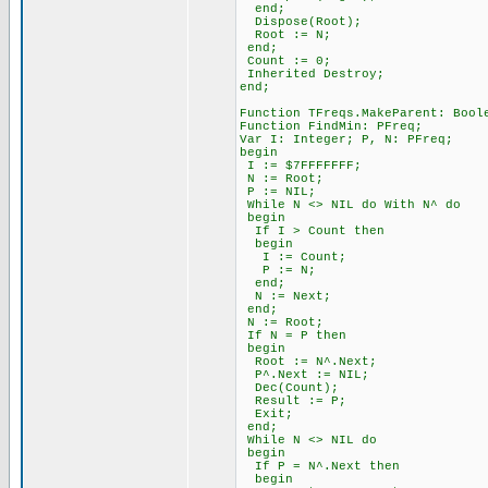
end;
Dispose(Root);
Root := N;
end;
Count := 0;
Inherited Destroy;
end;
Function TFreqs.MakeParent: Bool
Function FindMin: PFreq;
Var I: Integer; P, N: PFreq;
begin
I := $7FFFFFFF;
N := Root;
P := NIL;
While N <> NIL do With N^ do
begin
If I > Count then
begin
I := Count;
P := N;
end;
N := Next;
end;
N := Root;
If N = P then
begin
Root := N^.Next;
P^.Next := NIL;
Dec(Count);
Result := P;
Exit;
end;
While N <> NIL do
begin
If P = N^.Next then
begin