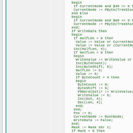
begin
If CurrentNode and $40 <> 0 th
CurrentNode := PByte(TreeStar
end Else
begin
If CurrentNode and $80 <> 0 th
CurrentNode := PByte(TreeStar
end;
If WriteData then
begin
If HalfLen = 0 then
Value := Value or CurrentNod
Value := Value or (CurrentNo
Inc(HalfLen, 4);
If HalfLen = 8 then
begin
WriteValue := WriteValue or (
Inc(ByteCount);
Inc(ByteShift, 8);
HalfLen := 0;
Value := 0;
If ByteCount = 4 then
begin
ByteCount := 0;
ByteShift := 0;
PDWord(Dst)^ := WriteValue
WriteValue := 0;
Inc(Dst, 4);
Dec(Len, 4);
end;
end;
Pos := 0;
CurrentNode := RootNode;
WriteData := False;
end;
Mask := Mask shr 1;
If Mask = 0 then