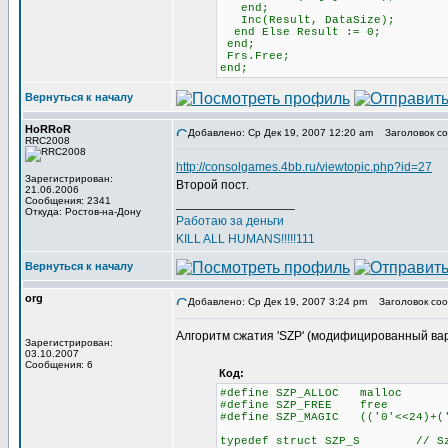
end;
Inc(Result, DataSize);
end Else Result := 0;
end;
Frs.Free;
end;
Вернуться к началу
HoRRoR
Добавлено: Ср Дек 19, 2007 12:20 am
Заголовок со
RRC2008
http://consolgames.4bb.ru/viewtopic.php?id=27
Зарегистрирован:
Второй пост.
21.06.2006
Сообщения: 2341
_________________
Откуда: Ростов-на-Дону
Работаю за деньги
KILL ALL HUMANS!!!!!111
Вернуться к началу
org
Добавлено: Ср Дек 19, 2007 3:24 pm
Заголовок соо
Алгоритм сжатия 'SZP' (модифицированный ва
Зарегистрирован:
03.10.2007
Сообщения: 6
Код:
#define SZP_ALLOC malloc
#define SZP_FREE free
#define SZP_MAGIC (('0'<<24)+('
typedef struct SZP_S // Szp