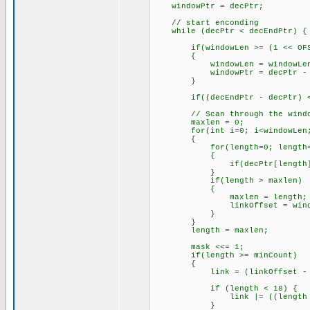
windowPtr = decPtr;
// start enconding
while (decPtr < decEndPtr) {
if(windowLen >= (1 << OFS
{
windowLen = windowLen - 
windowPtr = decPtr - wi
}
if((decEndPtr - decPtr) < max
// Scan through the windo
maxlen = 0;
for(int i=0; i<windowLen;
{
for(length=0; length<(windo
{
if(decPtr[length] != win
}
if(length > maxlen)
{
maxlen = length;
linkOffset = windowL
}
}
length = maxlen;
mask <<= 1;
if(length >= minCount) 
{
link = (linkOffset - 1)
if (length < 18) {
link |= ((length - 2)
}