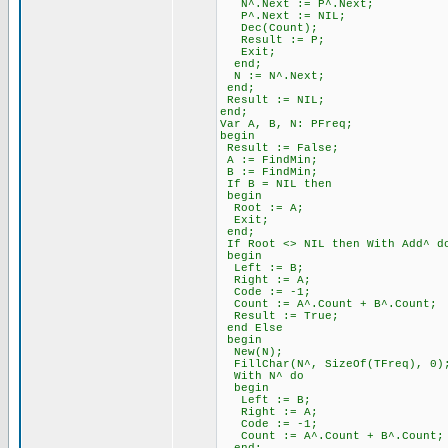
N^.Next := P^.Next;
P^.Next := NIL;
Dec(Count);
Result := P;
Exit;
end;
N := N^.Next;
end;
Result := NIL;
end;
Var A, B, N: PFreq;
begin
Result := False;
A := FindMin;
B := FindMin;
If B = NIL then
begin
Root := A;
Exit;
end;
If Root <> NIL then With Add^ d
begin
Left := B;
Right := A;
Code := -1;
Count := A^.Count + B^.Count;
Result := True;
end Else
begin
New(N);
FillChar(N^, SizeOf(TFreq), 0)
With N^ do
begin
Left := B;
Right := A;
Code := -1;
Count := A^.Count + B^.Count;