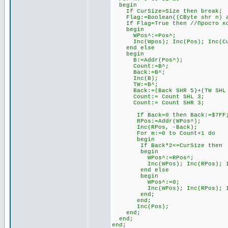
begin
If CurSize>Size then break;
Flag:=Boolean((CByte shr n) an
If Flag=True then //Просто ко
begin
WPos^:=Pos^;
Inc(Wpos); Inc(Pos); Inc(Cu
end else
begin
B:=Addr(Pos^);
Count:=B^;
Back:=B^;
Inc(B);
TW:=B^;
Back:=(Back SHR 5)+(TW SHL 
Count:= Count SHL 3;
Count:= Count SHR 3;
If Back=0 then Back:=$7FF
RPos:=Addr(WPos^);
Inc(RPos, -Back);
For m:=0 to Count+1 do
begin
If Back*2<=CurSize then
begin
WPos^:=RPos^;
Inc(WPos); Inc(RPos); Inc
end else
begin
WPos^:=0;
Inc(WPos); Inc(RPos); Inc
end;
end;
Inc(Pos);
end;
end;
end;