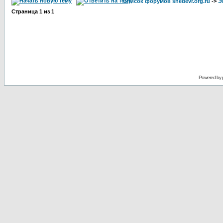
Список форумов shedevr.org.ru
->
Э
Страница
1
из
1
Powered by