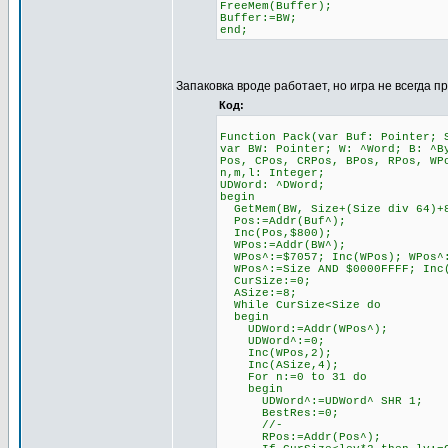
FreeMem(Buffer);
Buffer:=BW;
end;
Запаковка вроде работает, но игра не всегда п
Код:
Function Pack(var Buf: Pointer; 
var BW: Pointer; W: ^Word; B: ^B
Pos, CPos, CRPos, BPos, RPos, WP
n,m,l: Integer;
UDWord: ^DWord;
begin
GetMem(BW, Size+(Size div 64)+
Pos:=Addr(Buf^);
Inc(Pos,$800);
WPos:=Addr(BW^);
WPos^:=$7057; Inc(WPos); WPos^:
WPos^:=Size AND $0000FFFF; Inc(
CurSize:=0;
ASize:=8;
While CurSize<Size do
begin
UDWord:=Addr(WPos^);
UDWord^:=0;
Inc(WPos,2);
Inc(ASize,4);
For n:=0 to 31 do
begin
UDWord^:=UDWord^ SHR 1;
BestRes:=0;
//-
RPos:=Addr(Pos^);