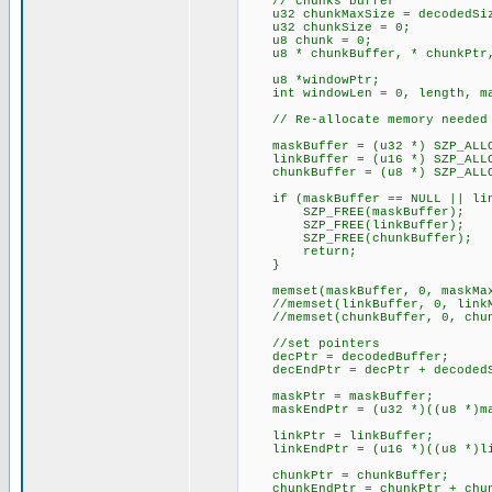
// chunks buffer
u32 chunkMaxSize = decodedSi
u32 chunkSize = 0;
u8 chunk = 0;
u8 * chunkBuffer, * chunkPtr,
u8 *windowPtr;
int windowLen = 0, length, ma
// Re-allocate memory needed
maskBuffer = (u32 *) SZP_ALLO
linkBuffer = (u16 *) SZP_ALLO
chunkBuffer = (u8 *) SZP_ALLO
if (maskBuffer == NULL || link
SZP_FREE(maskBuffer);
SZP_FREE(linkBuffer);
SZP_FREE(chunkBuffer);
return;
}
memset(maskBuffer, 0, maskMax
//memset(linkBuffer, 0, lin
//memset(chunkBuffer, 0, chun
//set pointers
decPtr = decodedBuffer;
decEndPtr = decPtr + decodedS
maskPtr = maskBuffer;
maskEndPtr = (u32 *)((u8 *)mas
linkPtr = linkBuffer;
linkEndPtr = (u16 *)((u8 *)lin
chunkPtr = chunkBuffer;
chunkEndPtr = chunkPtr + chun