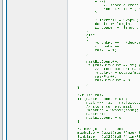
else{
// store current count
*chunkPtr++ = (u8)(le
}
*linkPtr++ = Swap16(li
decPtr += length;
windowLen += length;
}
else // Add single
{
*chunkPtr++ = *decPtr
windowLen++;
mask |= 1;
}
maskBitCount++;
if (maskBitCount == 32) 
// store current mas
*maskPtr = Swap32(mas
maskPtr++;
maskBitCount = 0;
}
}
//flush mask
if (maskBitCount > 0) {
mask <<= (32 - maskBitCou
// store current mask
*maskPtr = Swap32(mask);
maskPtr++;
maskBitCount = 0;
}
// now join all pieces
maskSize = (u32)((u8 *)maskPtr
linkSize = (u32)((u8 *)linkPtr