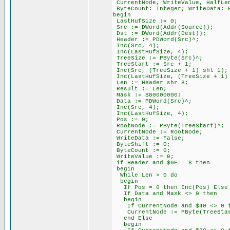
CurrentNode, WriteValue, HalfLen
ByteCount: Integer; WriteData: 
begin
LastHufSize := 0;
Src := DWord(Addr(Source));
Dst := DWord(Addr(Dest));
Header := PDWord(Src)^;
Inc(Src, 4);
Inc(LastHufSize, 4);
TreeSize := PByte(Src)^;
TreeStart := Src + 1;
Inc(Src, (TreeSize + 1) shl 1);
Inc(LastHufSize, (TreeSize + 1)
Len := Header shr 8;
Result := Len;
Mask := $80000000;
Data := PDWord(Src)^;
Inc(Src, 4);
Inc(LastHufSize, 4);
Pos := 0;
RootNode := PByte(TreeStart)^;
CurrentNode := RootNode;
WriteData := False;
ByteShift := 0;
ByteCount := 0;
WriteValue := 0;
if Header and $0F = 8 then
begin
While Len > 0 do
begin
If Pos = 0 then Inc(Pos) Else I
If Data and Mask <> 0 then
begin
If CurrentNode and $40 <> 0 th
CurrentNode := PByte(TreeStar
end Else
begin