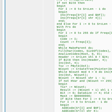
Frs := TFreqs.Create;
If not Bit8 then
begin
For I := 0 to SrcLen - 1 do
begin
Inc(Freqs[S^[I] and $0F]);
Inc(Freqs[S^[I] shr 4]);
end;
end Else For I := 0 to SrcLen -
With Frs do
begin
For I := 0 to 255 do If Freqs[I
begin
Code := I;
Count := Freqs[I];
end;
While MakeParent do;
FillChar(Codes, SizeOf(Codes),
AnalizeCodes(Root, 0, 0);
Header := SrcLen shl 8 + $24;
If Bit8 then Inc(Header, 4);
Inc(Dst, 4);
Tsz := PByte(Dst);
NCount := CreateTree(Pointer(Ds
While NCount mod 4 > 0 do Inc(
Inc(Dst, NCount);
NCount := NCount shr 1 - 1;
If not HVar and (NCount <= 255
begin
Tsz^ := NCount;
Result := (NCount + 1) shl 1 
Bit := 0; DataSize := 4; Old 
MasX := $80000000;
If Bit8 then For I := 0 to SrcL
For I := 0 to SrcLen - 1 do
begin
AddCode(S^[I] and $0F);
AddCode(S^[I] shr 4);