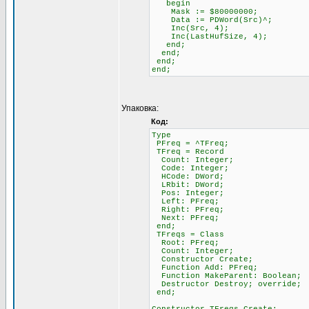
begin
Mask := $80000000;
Data := PDWord(Src)^;
Inc(Src, 4);
Inc(LastHufSize, 4);
end;
end;
end;
end;
Упаковка:
Код:
Type
PFreq = ^TFreq;
TFreq = Record
Count: Integer;
Code: Integer;
HCode: DWord;
LRbit: DWord;
Pos: Integer;
Left: PFreq;
Right: PFreq;
Next: PFreq;
end;
TFreqs = Class
Root: PFreq;
Count: Integer;
Constructor Create;
Function Add: PFreq;
Function MakeParent: Boolean;
Destructor Destroy; override;
end;