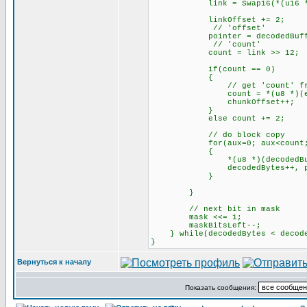
link = Swap16(*(u16 *)(enc
linkOffset += 2;
// 'offset'
pointer = decodedBuffer + d
// 'count'
count = link >> 12;
if(count == 0)
{
// get 'count' from c
count = *(u8 *)(encodedB
chunkOffset++;
}
else count += 2;
// do block copy
for(aux=0; aux<count; 
{
*(u8 *)(decodedBuffer + 
decodedBytes++, poin
}
}
// next bit in mask
mask <<= 1;
maskBitsLeft--;
} while(decodedBytes < decode
}
Вернуться к началу
Показать сообщения: