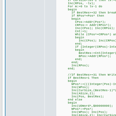
If CurSize<lev*2 then lv:=Cur
Inc(RPos, -lv);
For m:=0 to lv-1 do
begin
If BestRes>=32 then brea
If RPos^=Pos^ then
begin
CPos:=Addr(Pos^);
CRPos:= Addr(RPos^);
Inc(CPos); Inc(CRPos);
Cnt:=1;
While (CPos^=CRPos^) and (Cn
begin
Inc(CPos); Inc(CRPos); 
end;
If {Integer(CRPos)-Integer(
begin
BestRes:=Cnt{Integer(CRPo
BPos:=Addr(RPos^);
end;
end;
Inc(RPos);
end;
//If BestRes>=31 then WriteLn
If BestRes>1 Then
begin
WPos^:=(((Integer(Pos)-Intege
Inc(WPos);
Inc(CurSize,(BestRes-1)*2
Inc(ASize,2);
Inc(Pos, BestRes);
end else
begin
Inc(UDWord^,$80000000);
WPos^:=Pos^;
Inc(WPos); Inc(Pos);
Inc(ASize,2); Inc(CurSize