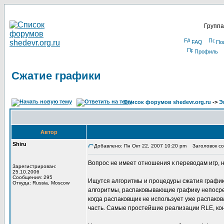
Группа
FAQ
По
Профиль
Сжатие графики
Список форумов shedevr.org.ru
->
Э
Автор
Shiru
Добавлено: Пн Окт 22, 2007 10:20 pm
Заголовок со
Вопрос не имеет отношения к переводам игр, н
Зарегистрирован:
25.10.2006
Сообщения: 295
Ищутся алгоритмы и процедуры сжатия графики
Откуда: Russia, Moscow
алгоритмы, распаковывающие графику непосред
когда распаковщик не использует уже распако
часть. Самые простейшие реализации RLE, кон