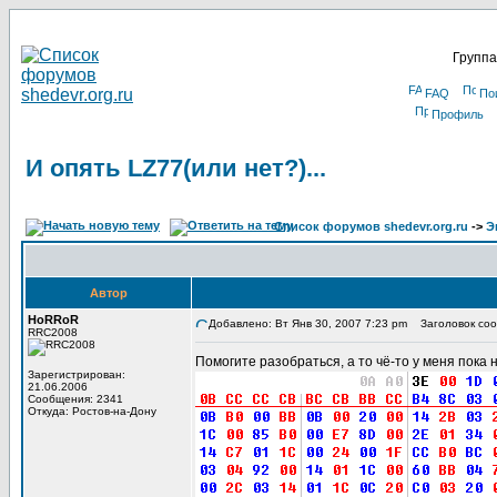
Группа
FAQ
По
Профиль
И опять LZ77(или нет?)...
Список форумов shedevr.org.ru
->
Э
Автор
HoRRoR
Добавлено: Вт Янв 30, 2007 7:23 pm
Заголовок сооб
RRC2008
Помогите разобраться, а то чё-то у меня пока н
Зарегистрирован:
21.06.2006
Сообщения: 2341
Откуда: Ростов-на-Дону