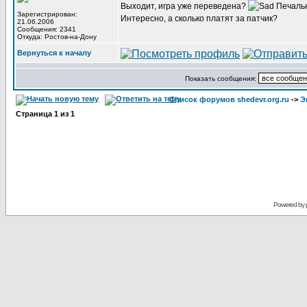
Выходит, игра уже переведена?
Печаль
Зарегистрирован:
Интересно, а сколько платят за патчик?
21.06.2006
Сообщения: 2341
Откуда: Ростов-на-Дону
Вернуться к началу
Показать сообщения:
Список форумов shedevr.org.ru
->
Э
Страница
1
из
1
Powered by