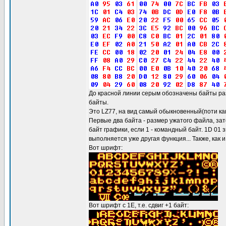
До красной линии серым обозначены байты ра
байты.
Это LZ77, на вид самый обыкновенный(поти ка
Первые два байта - размер ужатого файла, зат
байт графики, если 1 - командный байт. 1D 01 
выполняется уже другая функция... Также, как и
Вот шрифт:
Вот шрифт с 1E, т.е. сдвиг +1 байт: