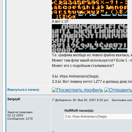
А вот с 1F:
Т.е. графика вообще из левого файла взялась,
Может там флаг какой используется? Если 1 - п
Может кто с подобным сталкивался?
З.Ы. Игра Animaniacs(Sega).
З.З.Ы. Вот ломану ентот LZ77 и допишу доку п
Вернуться к началу
SergeyK
Добавлено: Вт Янв 30, 2007 9:52 pm
Заголовок сооб
HoRRoR писал(а):
Зарегистрирован:
02.12.2003
З.Ы. Игра Animaniacs(Sega).
Сообщения: 1278