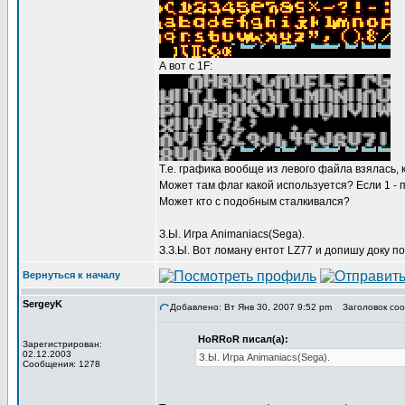
А вот с 1F:
Т.е. графика вообще из левого файла взялась,
Может там флаг какой используется? Если 1 - п
Может кто с подобным сталкивался?
З.Ы. Игра Animaniacs(Sega).
З.З.Ы. Вот ломану ентот LZ77 и допишу доку п
Вернуться к началу
SergeyK
Добавлено: Вт Янв 30, 2007 9:52 pm
Заголовок сооб
HoRRoR писал(а):
Зарегистрирован:
02.12.2003
З.Ы. Игра Animaniacs(Sega).
Сообщения: 1278