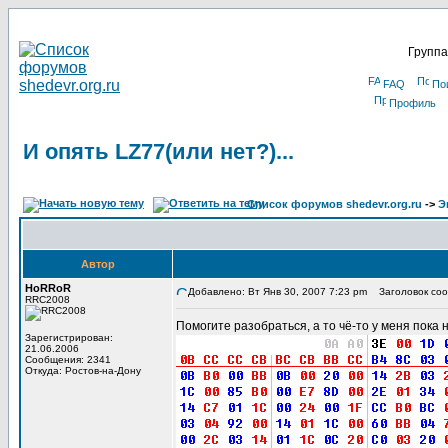
Группа
FAQ
По
Профиль
И опять LZ77(или нет?)...
Список форумов shedevr.org.ru
->
Э
Автор
HoRRoR
Добавлено: Вт Янв 30, 2007 7:23 pm
Заголовок сооб
RRC2008
Помогите разобраться, а то чё-то у меня пока н
Зарегистрирован:
21.06.2006
Сообщения: 2341
Откуда: Ростов-на-Дону