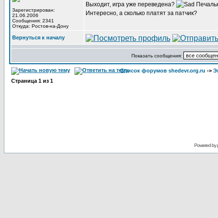
Выходит, игра уже переведена?
Печаль
Зарегистрирован:
Интересно, а сколько платят за патчик?
21.06.2006
Сообщения: 2341
Откуда: Ростов-на-Дону
Вернуться к началу
Показать сообщения:
Список форумов shedevr.org.ru
->
Э
Страница
1
из
1
Powered by