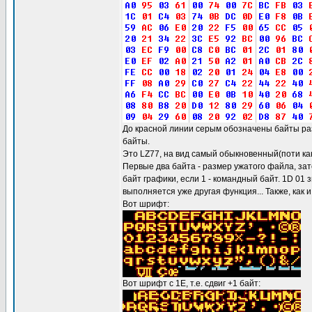
До красной линии серым обозначены байты ра
байты.
Это LZ77, на вид самый обыкновенный(поти ка
Первые два байта - размер ужатого файла, зат
байт графики, если 1 - командный байт. 1D 01 
выполняется уже другая функция... Также, как и
Вот шрифт:
Вот шрифт с 1E, т.е. сдвиг +1 байт: