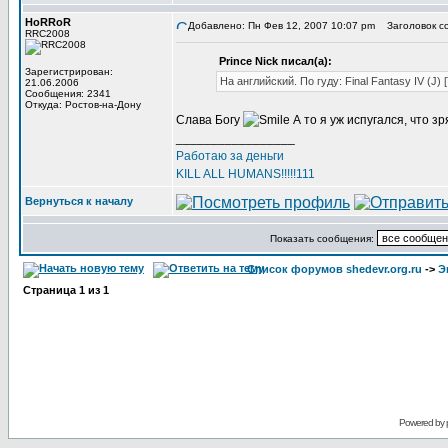
HoRRoR
Добавлено: Пн Фев 12, 2007 10:07 pm
Заголовок с
RRC2008
Prince Nick писал(а):
Зарегистрирован:
На английский. По гуду: Final Fantasy IV (J)
21.06.2006
Сообщения: 2341
Откуда: Ростов-на-Дону
Слава Богу
А то я уж испугался, что з
_________________
Работаю за деньги
KILL ALL HUMANS!!!!!111
Вернуться к началу
Показать сообщения:
Список форумов shedevr.org.ru
->
Э
Страница
1
из
1
Powered by