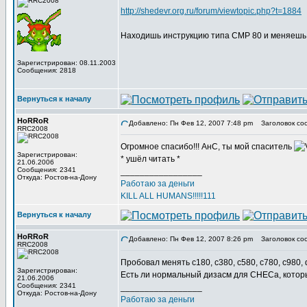
http://shedevr.org.ru/forum/viewtopic.php?t=1884
Находишь инструкцию типа CMP 80 и меняешь
Зарегистрирован: 08.11.2003
Сообщения: 2818
Вернуться к началу
HoRRoR
Добавлено: Пн Фев 12, 2007 7:48 pm
Заголовок со
RRC2008
Огромное спасибо!!! АнС, ты мой спаситель
Зарегистрирован:
* ушёл читать *
21.06.2006
Сообщения: 2341
_________________
Откуда: Ростов-на-Дону
Работаю за деньги
KILL ALL HUMANS!!!!!111
Вернуться к началу
HoRRoR
Добавлено: Пн Фев 12, 2007 8:26 pm
Заголовок со
RRC2008
Пробовал менять c180, c380, c580, c780, c980, 
Зарегистрирован:
Есть ли нормальный дизасм для СНЕСа, которы
21.06.2006
Сообщения: 2341
_________________
Откуда: Ростов-на-Дону
Работаю за деньги