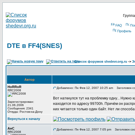
Группа
FAQ
По
Профиль
DTE в FF4(SNES)
Список форумов shedevr.org.ru
->
Э
Автор
HoRRoR
Добавлено: Пн Фев 12, 2007 10:25 am
Заголовок со
RRC2008
Вот наткнулся тут на проблемку одну... Нужно
Зарегистрирован:
находится по адресу 99700h. Причём он распрос
21.06.2006
Сообщения: 2341
них читается только один байт. Нет ли способа
Откуда: Ростов-на-Дону
Вернуться к началу
АнС
Добавлено: Пн Фев 12, 2007 7:05 pm
Заголовок со
RRC2008