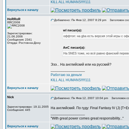
KILL ALL HUMANS!!!!!111
Вернуться к началу
HoRRoR
Добавлено: Пн Фев 12, 2007 8:29 pm
Заголовок со
RRC2008
wl писал(а):
Зарегистрирован:
оффтоп: на gba есть версия этой игры с о
21.06.2006
Сообщения: 2341
Откуда: Ростов-на-Дону
АнС писал(а):
На SNES тоже, но всё равно фанский перево
Эээ... На английский или на русский?
_________________
Работаю за деньги
KILL ALL HUMANS!!!!!111
Вернуться к началу
Nick
Добавлено: Пн Фев 12, 2007 10:04 pm
Заголовок с
Зарегистрирован: 19.11.2005
На английский. По гуду: Final Fantasy IV (J) [T+
Сообщения: 445
_________________
"With great power comes great responsibility..."
Вернуться к началу