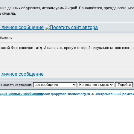
ия данных об уровнях, используемый игрой. Понадобятся, прежде всего, моз
ь смысла.
бщения:
 какой блок озночает итд. И написать прогу в которой визуально можно состо
Показать сообщения:
Список форумов shedevr.org.ru
->
Экстремальный ромха