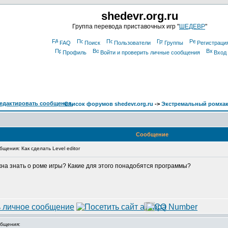
shedevr.org.ru
Группа перевода приставочных игр "
ШЕДЕВР
"
FAQ
Поиск
Пользователи
Группы
Регистраци
Профиль
Войти и проверить личные сообщения
Вход
Список форумов shedevr.org.ru
->
Экстремальный ромха
Сообщение
ения: Как сделать Level editor
нужна знать о роме игры? Какие для этого понадобятся программы?
бщения: