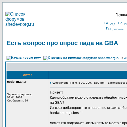
Группа
FAQ
По
Профиль
Есть вопрос про опрос пада на GBA
Список форумов shedevr.org.ru
->
Э
Автор
code_master
Добавлено: Пн Янв 29, 2007 3:50 pm
Заголовок сооб
Привет!
Зарегистрирован:
Каким образом можно отследить обработчик 0
09.01.2007
Сообщения: 29
на GBA ?
Из всех дебаггеров что я нашел не стваится бр
hardware registers !!!
может кто подскажет как выявить то место в пр