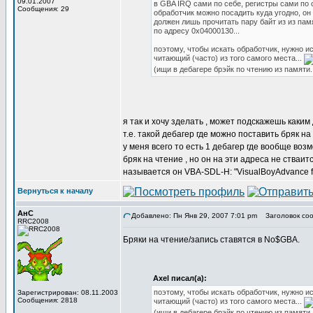
09.01.2007
в GBA IRQ сами по себе, регистры сами по 
Сообщения: 29
обработчик можно посадить куда угодно, он
должен лишь прочитать пару байт из из пам
по адресу 0x04000130...
поэтому, чтобы искать обработчик, нужно ис
читающий (часто) из того самого места...
(ищи в дебагере брэйк по чтению из памяти..
я так и хочу зделать , может подскажешь каки
т.е. такой дебагер где можно поставить бряк н
у меня всего то есть 1 дебагер где вообще воз
бряк на чтение , но он на эти адреса не стваится
называется он VBA-SDL-H: "VisualBoyAdvance f
Вернуться к началу
АнС
Добавлено: Пн Янв 29, 2007 7:01 pm
Заголовок соо
RRC2008
Бряки на чтение/запись ставятся в No$GBA.
Axel писал(а):
поэтому, чтобы искать обработчик, нужно ис
Зарегистрирован: 08.11.2003
Сообщения: 2818
читающий (часто) из того самого места...
(ищи в дебагере брэйк по чтению из памяти..