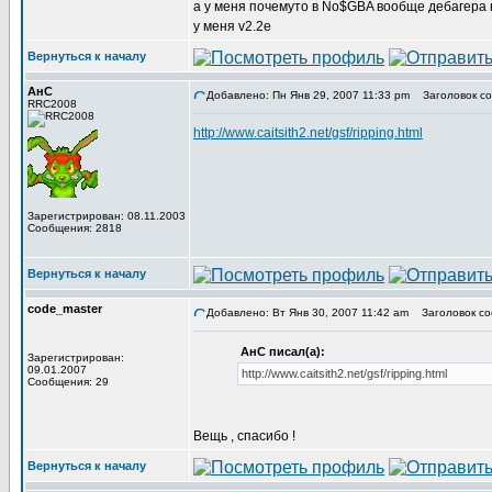
а у меня почемуто в No$GBA вообще дебагера н
у меня v2.2e
Вернуться к началу
АнС
Добавлено: Пн Янв 29, 2007 11:33 pm
Заголовок со
RRC2008
http://www.caitsith2.net/gsf/ripping.html
Зарегистрирован: 08.11.2003
Сообщения: 2818
Вернуться к началу
code_master
Добавлено: Вт Янв 30, 2007 11:42 am
Заголовок со
АнС писал(а):
Зарегистрирован:
09.01.2007
http://www.caitsith2.net/gsf/ripping.html
Сообщения: 29
Вещь , спасибо !
Вернуться к началу