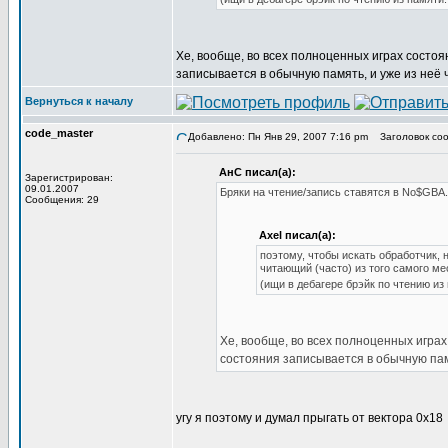
Хе, вообще, во всех полноценных играх состоян
записывается в обычную память, и уже из неё 
Вернуться к началу
code_master
Добавлено: Пн Янв 29, 2007 7:16 pm
Заголовок соо
АнС писал(а):
Зарегистрирован:
09.01.2007
Бряки на чтение/запись ставятся в No$GBA.
Сообщения: 29
Axel писал(а):
поэтому, чтобы искать обработчик, 
читающий (часто) из того самого ме
(ищи в дебагере брэйк по чтению из 
Хе, вообще, во всех полноценных играх
состояния записывается в обычную памя
угу я поэтому и думал прыгать от вектора 0x18