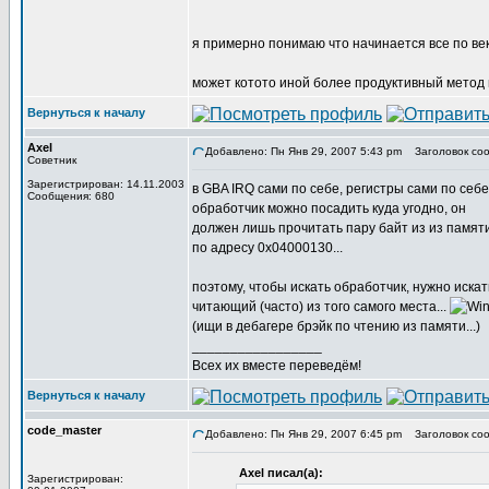
я примерно понимаю что начинается все по векто
может котото иной более продуктивный метод 
Вернуться к началу
Axel
Добавлено: Пн Янв 29, 2007 5:43 pm
Заголовок соо
Советник
Зарегистрирован: 14.11.2003
в GBA IRQ сами по себе, регистры сами по себе
Сообщения: 680
обработчик можно посадить куда угодно, он
должен лишь прочитать пару байт из из памят
по адресу 0x04000130...
поэтому, чтобы искать обработчик, нужно искат
читающий (часто) из того самого места...
(ищи в дебагере брэйк по чтению из памяти...)
_________________
Всех их вместе переведём!
Вернуться к началу
code_master
Добавлено: Пн Янв 29, 2007 6:45 pm
Заголовок соо
Axel писал(а):
Зарегистрирован: