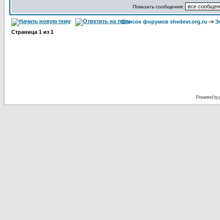
Показать сообщения:
Список форумов shedevr.org.ru
->
Э
Страница
1
из
1
Powered by