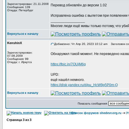
Зарегистрирован: 21.11.2008
Перевод обновлён до версии 1.02
Сообщения: 139
Откуда: Петербург
Исправлена ошибка с вылетом при появлении
_________________
Многие люди ещё живы только потому, что убий
Вернуться к началу
KenshinX
Добавлено: Чт Апр 20, 2023 10:12 am
Заголовок со
Зарегистрирован:
Обнаружил такой момент. Не переведено назва
07.08.2009
Сообщения: 99
Откуда: г. Иркутск
https://fpic.in/7OUjM6g
UPD:
ещё нашёл немного.
https://disk.yandex.ru/d/pu_HcW9g5P0m-Q
Вернуться к началу
Показать сообщения:
Список форумов shedevr.org.ru
->
У
Страница
3
из
3