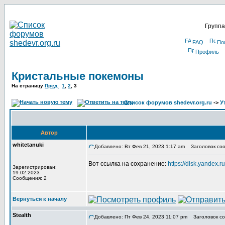
Группа
FAQ
По
Профиль
Кристальные покемоны
На страницу
Пред.
1
,
2
,
3
Список форумов shedevr.org.ru
->
У
Автор
whitetanuki
Добавлено: Вт Фев 21, 2023 1:17 am
Заголовок соо
Вот ссылка на сохранение:
https://disk.yandex
Зарегистрирован:
19.02.2023
Сообщения: 2
Вернуться к началу
Stealth
Добавлено: Пт Фев 24, 2023 11:07 pm
Заголовок со