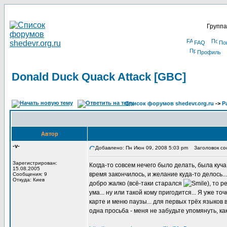
Группа
FAQ
По
Профиль
Donald Duck Quack Attack [GBC]
Список форумов shedevr.org.ru
->
Р
Автор
-v-
Добавлено: Пн Июн 09, 2008 5:03 pm
Заголовок соо
Зарегистрирован:
Когда-то совсем нечего было делать, была куч
15.08.2005
время закончилось, и желание куда-то делось...
Сообщения: 9
Откуда: Киев
добро жалко (всё-таки старался
), то 
ума... ну или такой кому пригодится... Я уже т
карте и меню паузы... для первых трёх языков в
одна просьба - меня не забудьте упомянуть, ка