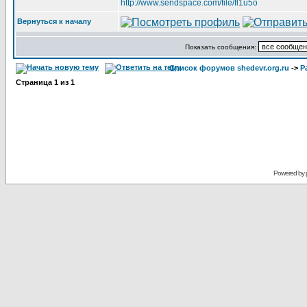
http://www.sendspace.com/file/fl1u5o
Вернуться к началу
Показать сообщения:
Список форумов shedevr.org.ru
->
Р
Страница
1
из
1
Powered by