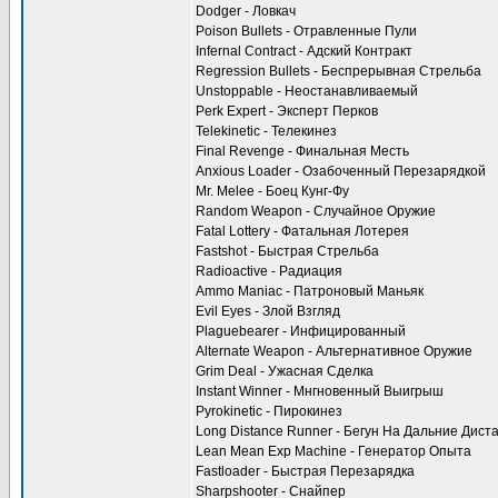
Dodger - Ловкач
Poison Bullets - Отравленные Пули
Infernal Contract - Адский Контракт
Regression Bullets - Беспрерывная Стрельба
Unstoppable - Неостанавливаемый
Perk Expert - Эксперт Перков
Telekinetic - Телекинез
Final Revenge - Финальная Месть
Anxious Loader - Озабоченный Перезарядкой
Mr. Melee - Боец Кунг-Фу
Random Weapon - Случайное Оружие
Fatal Lottery - Фатальная Лотерея
Fastshot - Быстрая Стрельба
Radioactive - Радиация
Ammo Maniac - Патроновый Маньяк
Evil Eyes - Злой Взгляд
Plaguebearer - Инфицированный
Alternate Weapon - Альтернативное Оружие
Grim Deal - Ужасная Сделка
Instant Winner - Мнгновенный Выигрыш
Pyrokinetic - Пирокинез
Long Distance Runner - Бегун На Дальние Дист
Lean Mean Exp Machine - Генератор Опыта
Fastloader - Быстрая Перезарядка
Sharpshooter - Снайпер