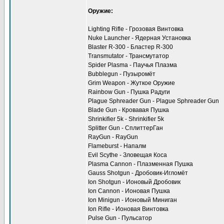
Оружие:
Lighting Rifle - Грозовая Винтовка
Nuke Launcher - Ядерная Установка
Blaster R-300 - Бластер R-300
Transmutator - Трансмутатор
Spider Plasma - Паучья Плазма
Bubblegun - Пузыромёт
Grim Weapon - Жуткое Оружие
Rainbow Gun - Пушка Радуги
Plague Sphreader Gun - Plague Sphreader Gun
Blade Gun - Кровавая Пушка
Shrinkifier 5k - Shrinkifier 5k
Splitter Gun - СплиттерГан
RayGun - RayGun
Flameburst - Напалм
Evil Scythe - Зловещая Коса
Plasma Cannon - Плазменная Пушка
Gauss Shotgun - Дробовик-Игломёт
Ion Shotgun - Ионовый Дробовик
Ion Cannon - Ионовая Пушка
Ion Minigun - Ионовый Миниган
Ion Rifle - Ионовая Винтовка
Pulse Gun - Пульсатор