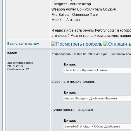
Energizer - Активизатор
Weapon Power Up - Усилитель Оружия
Fire Bullets - Огненные Пули
MediKit - Аптечка
И ещё: в игре есть режим Typ'o'Shooter, в кото
это слово? Можно транслитом, а можно, наприме
Вернуться к началу
Калем
Добавлено: Пт Янв 05, 2007 4:37 pm
Заголовок соо
Зарегистрирован:
Цитата:
28.09.2006
Сообщения: 12
Blade Gun - Кровавая Пушка
blade - это лезвие ,клинок
Цитата:
Gauss Shotgun - Дробовик-Игломёт
лучше просто -гвоздемет
Цитата:
Sawed-off Shotgun - Обрез Дробовика