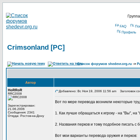
Группа
FAQ
По
Профиль
Crimsonland [PC]
Список форумов shedevr.org.ru
->
Р
Автор
HoRRoR
Добавлено: Вс Ноя 19, 2006 11:56 am
Заголовок соо
RRC2008
Вот по мере перевода возникли некоторые тру
Зарегистрирован:
21.06.2006
Сообщения: 2341
1. Как лучше обращаться к игроку - на "Вы", на 
Откуда: Ростов-на-Дону
2. Названия перков и тому подобное писать с 
Вот мои варианты перевода оружия и перков: