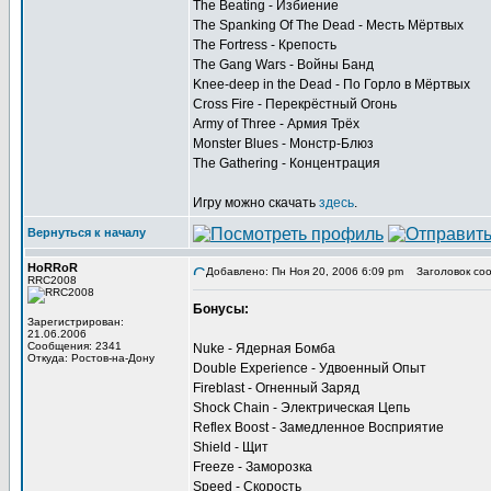
The Beating - Избиение
The Spanking Of The Dead - Месть Мёртвых
The Fortress - Крепость
The Gang Wars - Войны Банд
Knee-deep in the Dead - По Горло в Мёртвых
Cross Fire - Перекрёстный Огонь
Army of Three - Армия Трёх
Monster Blues - Монстр-Блюз
The Gathering - Концентрация
Игру можно скачать
здесь
.
Вернуться к началу
HoRRoR
Добавлено: Пн Ноя 20, 2006 6:09 pm
Заголовок соо
RRC2008
Бонусы:
Зарегистрирован:
21.06.2006
Сообщения: 2341
Nuke - Ядерная Бомба
Откуда: Ростов-на-Дону
Double Experience - Удвоенный Опыт
Fireblast - Огненный Заряд
Shock Chain - Электрическая Цепь
Reflex Boost - Замедленное Восприятие
Shield - Щит
Freeze - Заморозка
Speed - Скорость