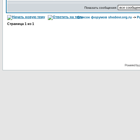
Показать сообщения:
Список форумов shedevr.org.ru
->
Р
Страница
1
из
1
Powered by