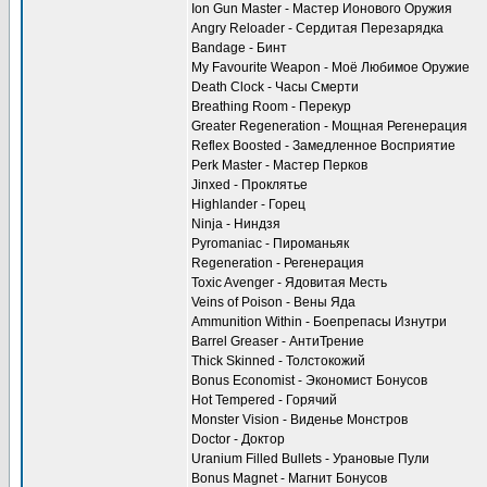
Ion Gun Master - Мастер Ионового Оружия
Angry Reloader - Сердитая Перезарядка
Bandage - Бинт
My Favourite Weapon - Моё Любимое Оружие
Death Clock - Часы Смерти
Breathing Room - Перекур
Greater Regeneration - Мощная Регенерация
Reflex Boosted - Замедленное Восприятие
Perk Master - Мастер Перков
Jinxed - Проклятье
Highlander - Горец
Ninja - Ниндзя
Pyromaniac - Пироманьяк
Regeneration - Регенерация
Toxic Avenger - Ядовитая Месть
Veins of Poison - Вены Яда
Ammunition Within - Боепрепасы Изнутри
Barrel Greaser - АнтиТрение
Thick Skinned - Толстокожий
Bonus Economist - Экономист Бонусов
Hot Tempered - Горячий
Monster Vision - Виденье Монстров
Doctor - Доктор
Uranium Filled Bullets - Урановые Пули
Bonus Magnet - Магнит Бонусов