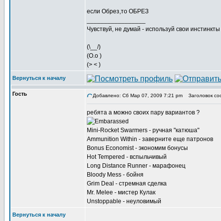
если Обрез,то ОБРЕЗ
_________________
Чувствуй, не думай - используй свои инстинкты
(\__/)
(O.o )
(> < )
Вернуться к началу
Гость
Добавлено: Сб Мар 07, 2009 7:21 pm
Заголовок со
ребята а можно своих пару вариантов ?
Mini-Rocket Swarmers - ручная "катюша"
Ammunition Within - заверните еще патронов
Bonus Economist - экономим бонусы
Hot Tempered - вспыльчивый
Long Distance Runner - марафонец
Bloody Mess - бойня
Grim Deal - стремная сделка
Mr. Melee - мистер Кулак
Unstoppable - неуловимый
Вернуться к началу