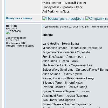
Quick Learner - Быстрый Ученик
Bloody Mess - Кровавый Хаос
AntiPerk - АнтиПерк
Вернуться к началу
HoRRoR
Добавлено: Вс Ноя 19, 2006 4:52 pm
Заголовок соо
RRC2008
Уровни:
Зарегистрирован:
21.06.2006
Сообщения: 2341
Land Hostile - Земля Врага
Откуда: Ростов-на-Дону
Minor Alien Breach - Небольшое Вторжение
Target Practice - Учебная Стрельба
Frontline Assault - Линия Фронта
Alien Dens - Гнёзда Чужих
The Random Factor - Случайный Ген
Spider Wave Syndrome - Синдром Паучей Волн
Alien Squads - Группы Чужих
Nesting Grounds - Выкуривание Гнёзд
8-legged Terror - 8-ногий ужас
Everred Pastures - Вечный Голод
Spider Spawns - Паучье Потомство
Arachnoid Farm - Ферма Паутины
Two Fronts - Два Фронта
Sweep Stakes - Очистка Периметра