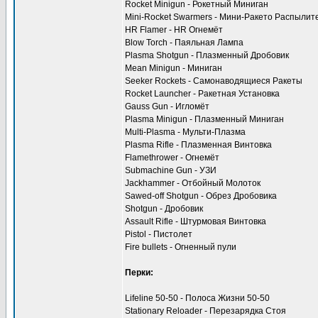
Rocket Minigun - Рокетный Миниган
Mini-Rocket Swarmers - Мини-Ракето Распылит
HR Flamer - HR Огнемёт
Blow Torch - Паяльная Лампа
Plasma Shotgun - Плазменный Дробовик
Mean Minigun - Миниган
Seeker Rockets - Самонаводящиеся Ракеты
Rocket Launcher - Ракетная Установка
Gauss Gun - Игломёт
Plasma Minigun - Плазменный Миниган
Multi-Plasma - Мульти-Плазма
Plasma Rifle - Плазменная Винтовка
Flamethrower - Огнемёт
Submachine Gun - УЗИ
Jackhammer - Отбойный Молоток
Sawed-off Shotgun - Обрез Дробовика
Shotgun - Дробовик
Assault Rifle - Штурмовая Винтовка
Pistol - Пистолет
Fire bullets - Огненный пули
Перки:
Lifeline 50-50 - Полоса Жизни 50-50
Stationary Reloader - Перезарядка Стоя