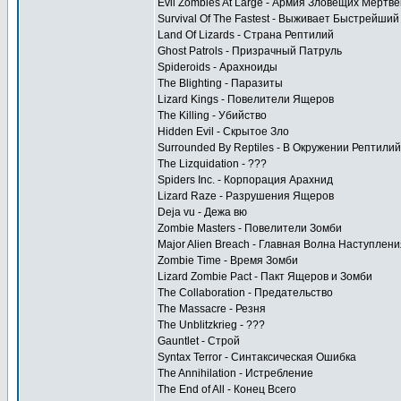
Evil Zombies At Large - Армия Зловещих Мертв
Survival Of The Fastest - Выживает Быстрейший
Land Of Lizards - Страна Рептилий
Ghost Patrols - Призрачный Патруль
Spideroids - Арахноиды
The Blighting - Паразиты
Lizard Kings - Повелители Ящеров
The Killing - Убийство
Hidden Evil - Скрытое Зло
Surrounded By Reptiles - В Окружении Рептилий
The Lizquidation - ???
Spiders Inc. - Корпорация Арахнид
Lizard Raze - Разрушения Ящеров
Deja vu - Дежа вю
Zombie Masters - Повелители Зомби
Major Alien Breach - Главная Волна Наступлени
Zombie Time - Время Зомби
Lizard Zombie Pact - Пакт Ящеров и Зомби
The Collaboration - Предательство
The Massacre - Резня
The Unblitzkrieg - ???
Gauntlet - Строй
Syntax Terror - Синтаксическая Ошибка
The Annihilation - Истребление
The End of All - Конец Всего