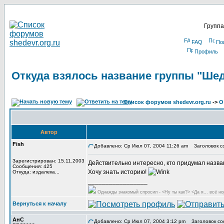
Группа
FAQ
По
Профиль
Откуда взялось название группы "Ше
Список форумов shedevr.org.ru
->
О
Автор
Fish
Добавлено: Ср Июл 07, 2004 11:26 am
Заголовок со
Зарегистрирован: 15.11.2003
Действительно интересно, кто придумал назван
Сообщения: 425
Хочу знать историю!
Откуда: издалека...
_________________
Однажды знакомый спросил - <Ну ты как?> <Да я... всё но
Вернуться к началу
АнС
Добавлено: Ср Июл 07, 2004 3:12 pm
Заголовок со