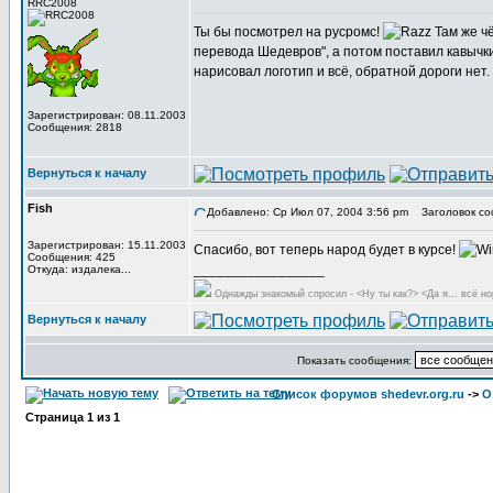
RRC2008
Ты бы посмотрел на русромс!
Там же чё
перевода Шедевров", а потом поставил кавычки
нарисовал логотип и всё, обратной дороги нет.
Зарегистрирован: 08.11.2003
Сообщения: 2818
Вернуться к началу
Fish
Добавлено: Ср Июл 07, 2004 3:56 pm
Заголовок со
Зарегистрирован: 15.11.2003
Спасибо, вот теперь народ будет в курсе!
Сообщения: 425
_________________
Откуда: издалека...
Однажды знакомый спросил - <Ну ты как?> <Да я... всё но
Вернуться к началу
Показать сообщения:
Список форумов shedevr.org.ru
->
О
Страница
1
из
1