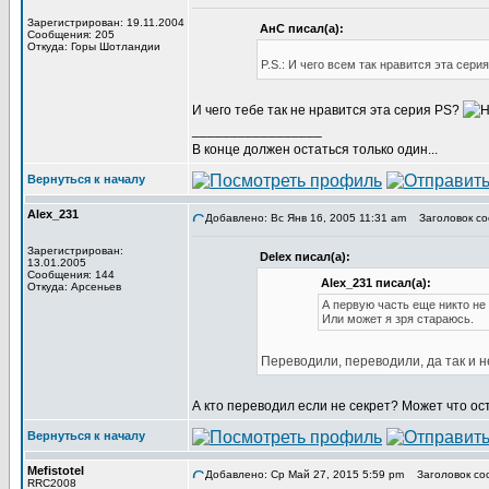
Зарегистрирован: 19.11.2004
АнС писал(а):
Сообщения: 205
Откуда: Горы Шотландии
P.S.: И чего всем так нравится эта сери
И чего тебе так не нравится эта серия PS?
_________________
В конце должен остаться только один...
Вернуться к началу
Alex_231
Добавлено: Вс Янв 16, 2005 11:31 am
Заголовок со
Зарегистрирован:
Delex писал(а):
13.01.2005
Сообщения: 144
Alex_231 писал(а):
Откуда: Арсеньев
А первую часть еще никто не
Или может я зря стараюсь.
Переводили, переводили, да так и 
А кто переводил если не секрет? Может что ос
Вернуться к началу
Mefistotel
Добавлено: Ср Май 27, 2015 5:59 pm
Заголовок со
RRC2008