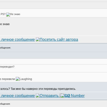
я PS?
общения:
 переводил?
не перевели
талось? Так мне бы наверно эти переводы пригодились.
общения: