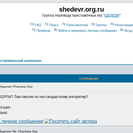
shedevr.org.ru
Группа перевода приставочных игр "
ШЕДЕВР
"
FAQ
Поиск
Пользователи
Группы
Регистраци
Профиль
Войти и проверить личные сообщения
Вход
кстремальный ромхакинг
Сообщение
щения: Phantasy Star
S2/PS4? Там сжатие по нестандартному алгоритму?
of pain
 land
щения: Re: Phantasy Star