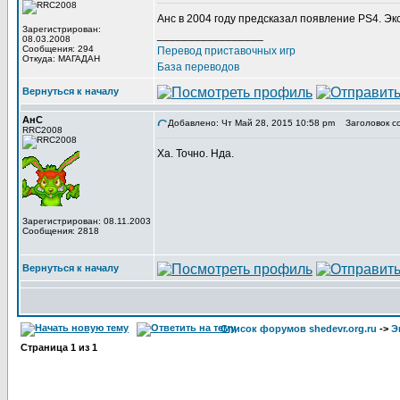
Анс в 2004 году предсказал появление PS4. Эк
Зарегистрирован:
_________________
08.03.2008
Сообщения: 294
Перевод приставочных игр
Откуда: МАГАДАН
База переводов
Вернуться к началу
АнС
Добавлено: Чт Май 28, 2015 10:58 pm
Заголовок с
RRC2008
Ха. Точно. Нда.
Зарегистрирован: 08.11.2003
Сообщения: 2818
Вернуться к началу
Список форумов shedevr.org.ru
->
Э
Страница
1
из
1