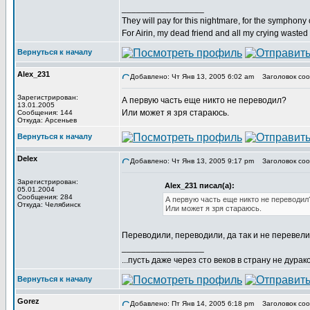
_________________
They will pay for this nightmare, for the symphony 
For Airin, my dead friend and all my crying wasted
Вернуться к началу
Alex_231
Добавлено: Чт Янв 13, 2005 6:02 am
Заголовок соо
Зарегистрирован:
А первую часть еще никто не переводил?
13.01.2005
Или может я зря стараюсь.
Сообщения: 144
Откуда: Арсеньев
Вернуться к началу
Delex
Добавлено: Чт Янв 13, 2005 9:17 pm
Заголовок соо
Зарегистрирован:
Alex_231 писал(а):
05.01.2004
Сообщения: 284
А первую часть еще никто не переводил
Откуда: Челябинск
Или может я зря стараюсь.
Переводили, переводили, да так и не перевел
_________________
...пусть даже через сто веков в страну не дураков
Вернуться к началу
Gorez
Добавлено: Пт Янв 14, 2005 6:18 pm
Заголовок соо