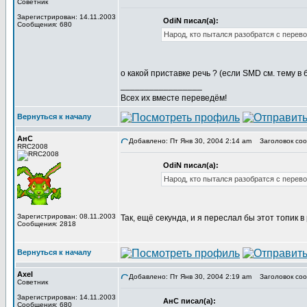
Советник
Зарегистрирован: 14.11.2003
OdiN писал(а):
Сообщения: 680
Народ, кто пытался разобратся с перев
о какой приставке речь ? (если SMD см. тему в
_________________
Всех их вместе переведём!
Вернуться к началу
АнС
Добавлено: Пт Янв 30, 2004 2:14 am
Заголовок сооб
RRC2008
OdiN писал(а):
Народ, кто пытался разобратся с перев
Зарегистрирован: 08.11.2003
Так, ещё секунда, и я переслал бы этот топик 
Сообщения: 2818
Вернуться к началу
Axel
Добавлено: Пт Янв 30, 2004 2:19 am
Заголовок сооб
Советник
Зарегистрирован: 14.11.2003
АнС писал(а):
Сообщения: 680