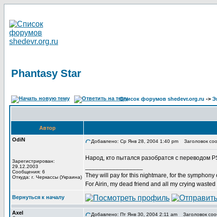
Phantasy Star
Список форумов shedevr.org.ru
->
Э
Автор
OdiN
Добавлено: Ср Янв 28, 2004 1:40 pm
Заголовок сооб
Народ, кто пытался разобратся с переводом P
Зарегистрирован:
_________________
29.12.2003
Сообщения: 6
They will pay for this nightmare, for the symphony 
Откуда: г. Черкассы (Украина)
For Airin, my dead friend and all my crying wasted
Вернуться к началу
Axel
Добавлено: Пт Янв 30, 2004 2:11 am
Заголовок сооб