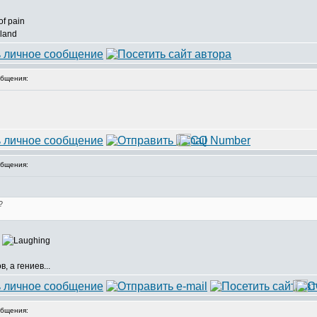
of pain
 land
бщения:
бщения:
?
и
, а гениев...
бщения: