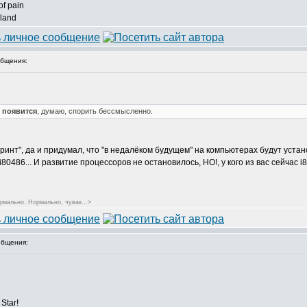
of pain
 land
бщения:
ь
появится
, думаю, спорить бессмысленно.
ринт", да и придумал, что "в недалёком будущем" на компьютерах будут устано
6, i80486... И развитие процессоров не остановилось, НО!, у кого из вас сейчас i
рмально. Нормально, чувак...>
бщения:
Star!