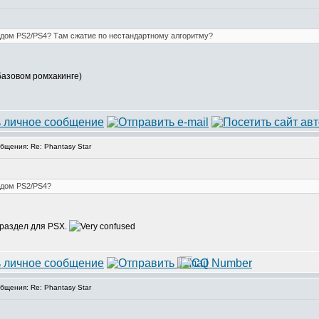
одом PS2/PS4? Там сжатие по нестандартному алгоритму?
 базовом ромхакинге)
щения: Re: Phantasy Star
одом PS2/PS4?
в раздел для PSX.
щения: Re: Phantasy Star