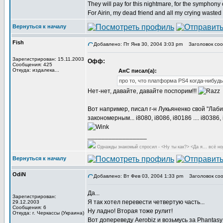
They will pay for this nightmare, for the symphony 
For Airin, my dead friend and all my crying wasted
Вернуться к началу
Fish
Добавлено: Пт Янв 30, 2004 3:03 pm
Заголовок соо
Зарегистрирован: 15.11.2003
Офф:
Сообщения: 425
Откуда: издалека...
АнС писал(а):
про то, что платформа PS4 когда-нибуд
Нет-нет, давайте, давайте поспорим!!!
Вот например, писал г-н Лукьяненко свой "Лаби
закономерным... i8080, i8086, i80186 .... i8038
_________________
Однажды знакомый спросил - <Ну ты как?> <Да я... всё но
Вернуться к началу
OdiN
Добавлено: Вт Фев 03, 2004 1:33 pm
Заголовок соо
Да...
Зарегистрирован:
Я так хотел перевести четвертую часть...
29.12.2003
Сообщения: 6
Ну ладно! Вторая тоже рулит!
Откуда: г. Черкассы (Украина)
Вот допереведу Aerobiz и возьмусь за Phantasy 