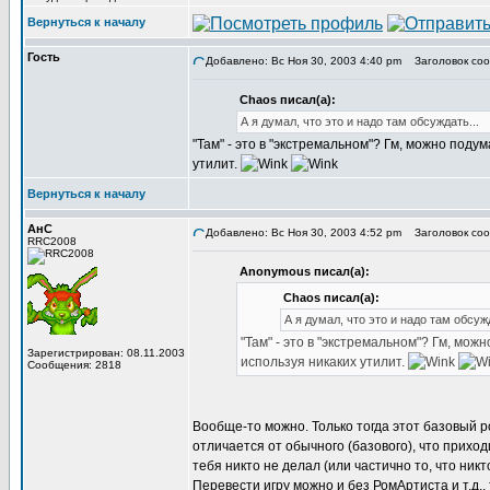
Вернуться к началу
Гость
Добавлено: Вс Ноя 30, 2003 4:40 pm
Заголовок соо
Chaos писал(а):
А я думал, что это и надо там обсуждать...
"Там" - это в "экстремальном"? Гм, можно поду
утилит.
Вернуться к началу
АнС
Добавлено: Вс Ноя 30, 2003 4:52 pm
Заголовок соо
RRC2008
Anonymous писал(а):
Chaos писал(а):
А я думал, что это и надо там обсужд
"Там" - это в "экстремальном"? Гм, мож
Зарегистрирован: 08.11.2003
используя никаких утилит.
Сообщения: 2818
Вообще-то можно. Только тогда этот базовый р
отличается от обычного (базового), что приход
тебя никто не делал (или частично то, что никт
Перевести игру можно и без РомАртиста и т.д.,