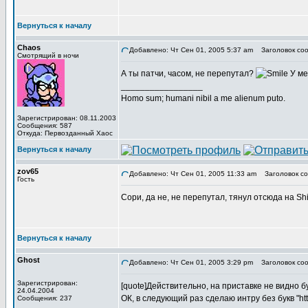
Вернуться к началу
Chaos
Добавлено: Чт Сен 01, 2005 5:37 am
Заголовок соо
Смотрящий в ночи
А ты патчи, часом, не перепутал?
У ме
_________________
Homo sum; humani nibil a me alienum puto.
Зарегистрирован: 08.11.2003
Сообщения: 587
Откуда: Первозданный Хаос
Вернуться к началу
zov65
Добавлено: Чт Сен 01, 2005 11:33 am
Заголовок со
Гость
Сори, да не, не перепутал, тянул отсюда на Sh
Вернуться к началу
Ghost
Добавлено: Чт Сен 01, 2005 3:29 pm
Заголовок соо
Зарегистрирован:
[quote]Действительно, на приставке не видно бу
24.04.2004
ОК, в следующий раз сделаю интру без букв "http
Сообщения: 237