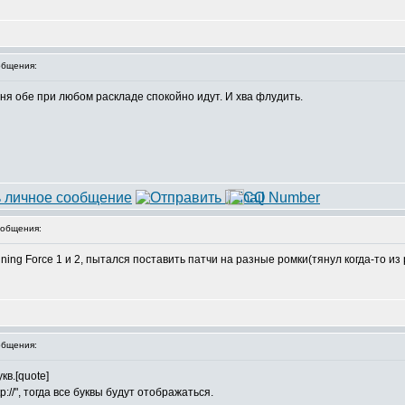
бщения:
ня обе при любом раскладе спокойно идут. И хва флудить.
общения:
ining Force 1 и 2, пытался поставить патчи на разные ромки(тянул когда-то из
бщения:
кв.[quote]
://", тогда все буквы будут отображаться.