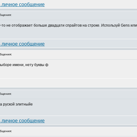
бщения:
му-то не отображает больше двадцати спрайтов на строке. Используй Gens ил
бщения:
 выборе имени, нету буквы ф
бщения:
а руской элитныйе
бщения: