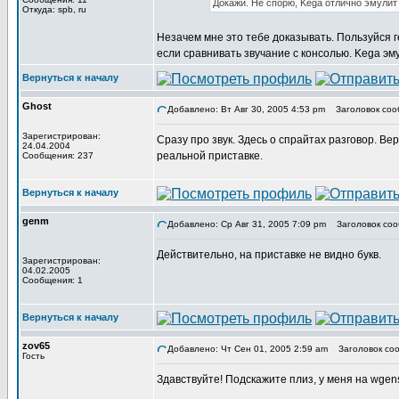
Докажи. Не спорю, Kega отлично эмулит 
Откуда: spb, ru
Незачем мне это тебе доказывать. Пользуйся ге
если сравнивать звучание с консолью. Kega эм
Вернуться к началу
Ghost
Добавлено: Вт Авг 30, 2005 4:53 pm
Заголовок соо
Зарегистрирован:
Сразу про звук. Здесь о спрайтах разговор. 
24.04.2004
реальной приставке.
Сообщения: 237
Вернуться к началу
genm
Добавлено: Ср Авг 31, 2005 7:09 pm
Заголовок соо
Действительно, на приставке не видно букв.
Зарегистрирован:
04.02.2005
Сообщения: 1
Вернуться к началу
zov65
Добавлено: Чт Сен 01, 2005 2:59 am
Заголовок соо
Гость
Здавствуйте! Подскажите плиз, у меня на wgens