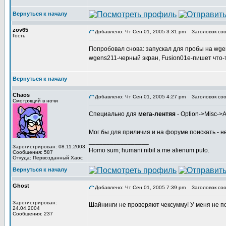
Вернуться к началу
zov65
Добавлено: Чт Сен 01, 2005 3:31 pm
Заголовок соо
Гость
Попробовал снова: запускал для пробы на wgens
wgens211-черный экран, Fusion01e-пишет что-т
Вернуться к началу
Chaos
Добавлено: Чт Сен 01, 2005 4:27 pm
Заголовок соо
Смотрящий в ночи
Специально для
мега-лентяя
- Option->Misc->
Мог бы для приличия и на форуме поискать - не
_________________
Зарегистрирован: 08.11.2003
Homo sum; humani nibil a me alienum puto.
Сообщения: 587
Откуда: Первозданный Хаос
Вернуться к началу
Ghost
Добавлено: Чт Сен 01, 2005 7:39 pm
Заголовок соо
Зарегистрирован:
Шайнинги не проверяют чексумму! У меня не пос
24.04.2004
Сообщения: 237