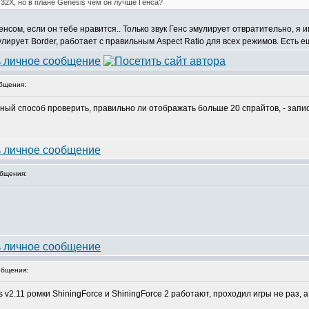
32X, но в плане Genesis чем он лучше Генса?
нсом, если он тебе нравится.. Только звук Генс эмулирует отвратительно, я и
улирует Border, работает с правильным Aspect Ratio для всех режимов. Есть 
бщения:
Верный способ проверить, правильно ли отображать больше 20 спрайтов, - за
бщения:
бщения:
 v2.11 ромки ShiningForce и ShiningForce 2 работают, проходил игры не раз, 