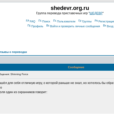
shedevr.org.ru
Группа перевода приставочных игр "
ШЕДЕВР
"
FAQ
Поиск
Пользователи
Группы
Регистраци
Профиль
Войти и проверить личные сообщения
Вход
тзывы о переводах
Сообщение
щения: Shinning Force
шёл для себя отличную игру, о которой раньше не знал, но хотелось бы обра
ро
роля один из охранников говорит: