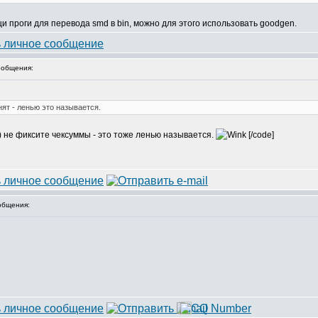
щи проги для перевода smd в bin, можно для этого использовать goodgen.
общения:
нят - ленью это называется.
ы) не фиксите чексуммы - это тоже ленью называется.
[/code]
общения: