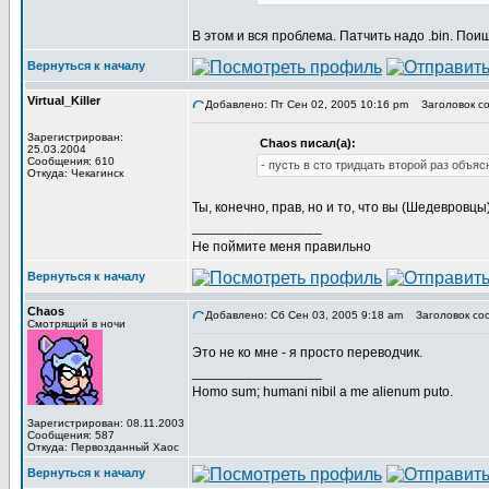
В этом и вся проблема. Патчить надо .bin. Пои
Вернуться к началу
Virtual_Killer
Добавлено: Пт Сен 02, 2005 10:16 pm
Заголовок со
Зарегистрирован:
Chaos писал(а):
25.03.2004
Сообщения: 610
- пусть в сто тридцать второй раз объяс
Откуда: Чекагинск
Ты, конечно, прав, но и то, что вы (Шедевровц
_________________
Не поймите меня правильно
Вернуться к началу
Chaos
Добавлено: Сб Сен 03, 2005 9:18 am
Заголовок со
Смотрящий в ночи
Это не ко мне - я просто переводчик.
_________________
Homo sum; humani nibil a me alienum puto.
Зарегистрирован: 08.11.2003
Сообщения: 587
Откуда: Первозданный Хаос
Вернуться к началу