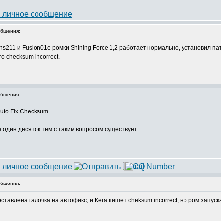
бщения:
211 и Fusion01e ромки Shining Force 1,2 работает нормально, установил патч
о checksum incorrect.
бщения:
Auto Fix Checksum
 один десяток тем с таким вопросом существует...
бщения:
тавлена галочка на автофикс, и Кега пишет cheksum incorrect, но ром запуска