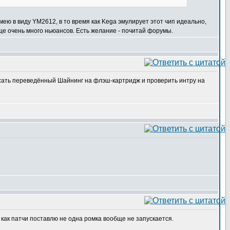
мею в виду YM2612, в то время как Kega эмулирует этот чип идеально,
еще очень много ньюансов. Есть желание - почитай форумы.
писать переведённый Шайнинг на флэш-картридж и проверить интру на
а как патчи поставлю не одна ромка вообще не запускается.