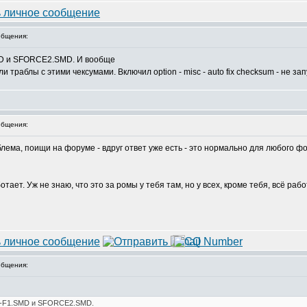
бщения:
MD и SFORCE2.SMD. И вообще
и траблы с этими чексумами. Включил option - misc - auto fix checksum - не зап
бщения:
облема, поищи на форуме - вдруг ответ уже есть - это нормально для любого фо
ает. Уж не знаю, что это за ромы у тебя там, но у всех, кроме тебя, всё работ
бщения:
G-F1.SMD и SFORCE2.SMD.