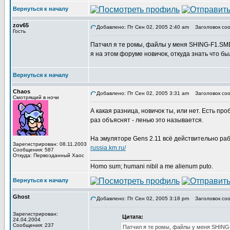
Вернуться к началу
zov65
Добавлено: Пт Сен 02, 2005 2:40 am
Заголовок соо
Гость
Патчил я те ромы, файлы у меня SHING-F1.S
я на этом форуме новичок, откуда знать что был
Вернуться к началу
Chaos
Добавлено: Пт Сен 02, 2005 3:31 am
Заголовок соо
Смотрящий в ночи
А какая разница, новичок ты, или нет. Есть пр
раз объяснят - ленью это называется.
На эмуляторе Gens 2.11 всё действительно работ
Зарегистрирован: 08.11.2003
russia.km.ru/
Сообщения: 587
Откуда: Первозданный Хаос
_________________
Homo sum; humani nibil a me alienum puto.
Вернуться к началу
Ghost
Добавлено: Пт Сен 02, 2005 3:18 pm
Заголовок соо
Зарегистрирован:
Цитата:
24.04.2004
Сообщения: 237
Патчил я те ромы, файлы у меня SHIN