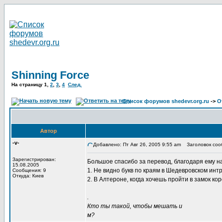
Shinning Force
На страницу
1
,
2
,
3
,
4
След.
Список форумов shedevr.org.ru
->
О
Автор
-v-
Добавлено: Пт Авг 26, 2005 9:55 am
Заголовок сооб
Зарегистрирован:
Большое спасибо за перевод, благодаря ему на
15.08.2005
1. Не видно букв по краям в Шедевровском инт
Сообщения: 9
Откуда: Киев
2. В Алтероне, когда хочешь пройти в замок ко
.
Кто ты такой, чтобы мешать и
м?