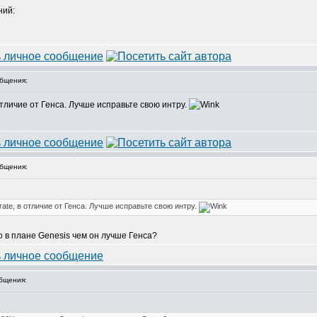
ний:
бщения:
 отличие от Генса. Лучше исправьте свою интру.
бщения:
rate, в отличие от Генса. Лучше исправьте свою интру.
о в плане Genesis чем он лучше Генса?
бщения: