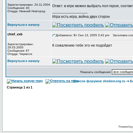
Зарегистрирован: 24.11.2004
Ответ: в игре можно выбрать пол героя, соответ
Сообщения: 40
_________________
Откуда: Нижний Новгород
Игра есть игра, война двух сторон
Вернуться к началу
chief_exb
Добавлено: Вт Сен 13, 2005 3:42 pm
Заголовок соо
Зарегистрирован:
К сожалению тебе это не подойдет
29.03.2005
Сообщения: 67
Откуда: Черкесск
Вернуться к началу
Показать сообщения:
Список форумов shedevr.org.ru
->
Б
Страница
1
из
1
Powered by