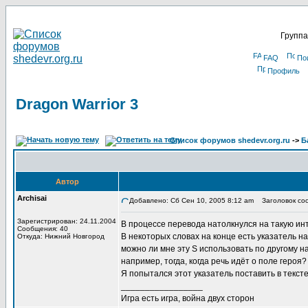
Группа
FAQ
По
Профиль
Dragon Warrior 3
Список форумов shedevr.org.ru
->
Б
Автор
Archisai
Добавлено: Сб Сен 10, 2005 8:12 am
Заголовок сооб
Зарегистрирован: 24.11.2004
В процессе перевода натолкнулся на такую ин
Сообщения: 40
В некоторых словах на конце есть указатель на о
Откуда: Нижний Новгород
можно ли мне эту S использовать по другому наз
например, тогда, когда речь идёт о поле героя?
Я попытался этот указатель поставить в тексте,
_________________
Игра есть игра, война двух сторон