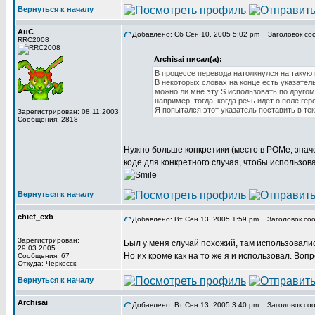
Вернуться к началу
АнС
Добавлено: Сб Сен 10, 2005 5:02 pm
Заголовок сооб
RRC2008
Archisai писал(а):
В процессе перевода натолкнулся на такую
В некоторых словах на конце есть указатель н
можно ли мне эту S использовать по другому
например, тогда, когда речь идёт о поле гер
Я попытался этот указатель поставить в текс
Зарегистрирован: 08.11.2003
Сообщения: 2818
Нужно больше конкретики (место в РОМе, значен
коде для конкретного случая, чтобы использова
Вернуться к началу
chief_exb
Добавлено: Вт Сен 13, 2005 1:59 pm
Заголовок соо
Зарегистрирован:
Был у меня случай похожий, там использовалис
29.03.2005
Но их кроме как на то же я и использовал. Вопр
Сообщения: 67
Откуда: Черкесск
Вернуться к началу
Archisai
Добавлено: Вт Сен 13, 2005 3:40 pm
Заголовок соо