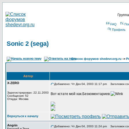
Группа
FAQ
По
Профиль
Sonic 2 (sega)
Список форумов shedevr.org.ru
->
Р
Автор
X-ZERO
Добавлено: Чт Дек 04, 2003 11:17 pm
Заголовок соо
Зарегистрирован: 22.11.2003
Вот кстате мой хак.Безкоментариев
Сообщения: 52
Откуда: Москва
Вернуться к началу
Angrin
Добавлено: Чт Дек 04, 2003 11:24 pm
Заголовок со
Бегущий в Тени