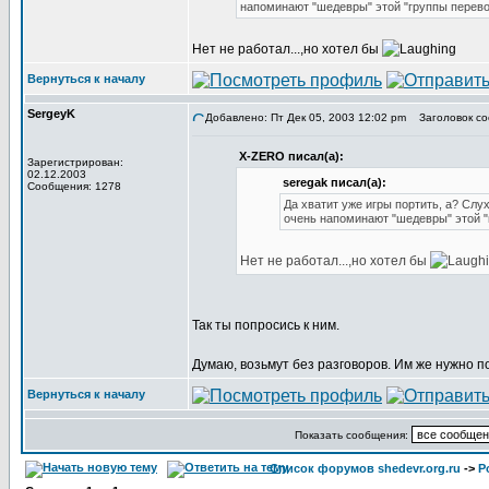
напоминают "шедевры" этой "группы перев
Нет не работал...,но хотел бы
Вернуться к началу
SergeyK
Добавлено: Пт Дек 05, 2003 12:02 pm
Заголовок со
X-ZERO писал(а):
Зарегистрирован:
02.12.2003
seregak писал(а):
Сообщения: 1278
Да хватит уже игры портить, а? Слух
очень напоминают "шедевры" этой "
Нет не работал...,но хотел бы
Так ты попросись к ним.
Думаю, возьмут без разговоров. Им же нужно 
Вернуться к началу
Показать сообщения:
Список форумов shedevr.org.ru
->
Р