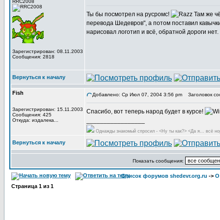
RRC2008
Ты бы посмотрел на русромс!
Там же чё
перевода Шедевров", а потом поставил кавычки
нарисовал логотип и всё, обратной дороги нет.
Зарегистрирован: 08.11.2003
Сообщения: 2818
Вернуться к началу
Fish
Добавлено: Ср Июл 07, 2004 3:56 pm
Заголовок со
Зарегистрирован: 15.11.2003
Спасибо, вот теперь народ будет в курсе!
Сообщения: 425
_________________
Откуда: издалека...
Однажды знакомый спросил - <Ну ты как?> <Да я... всё но
Вернуться к началу
Показать сообщения:
Список форумов shedevr.org.ru
->
О
Страница
1
из
1