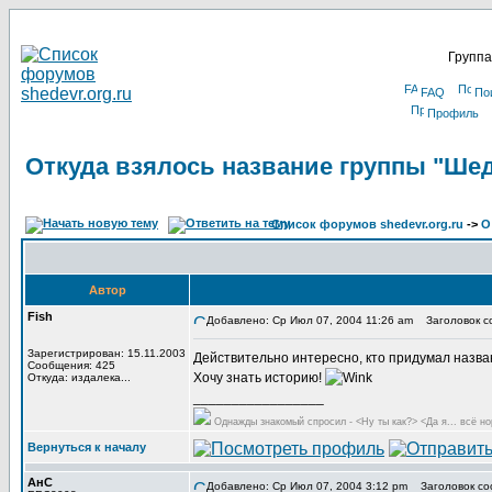
Группа
FAQ
По
Профиль
Откуда взялось название группы "Ше
Список форумов shedevr.org.ru
->
О
Автор
Fish
Добавлено: Ср Июл 07, 2004 11:26 am
Заголовок со
Зарегистрирован: 15.11.2003
Действительно интересно, кто придумал назван
Сообщения: 425
Хочу знать историю!
Откуда: издалека...
_________________
Однажды знакомый спросил - <Ну ты как?> <Да я... всё но
Вернуться к началу
АнС
Добавлено: Ср Июл 07, 2004 3:12 pm
Заголовок со