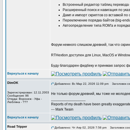
Встроенный редактор таблиц перевода 
Расширенный поиск и навигация по ука
Дамп и импорт скриптов со вставкой п
Переключение порядка байтов (big-endian
Автоопределение типа ROM'а и порядка
Форум немного слишком древний, так что скр
RTHextion доступен для Linux, MacOS и Windows
Буду благодарен фидбеку и принмаю запрос фич 
Вернуться к началу
DimOK
Добавлено: Вс Мар 22, 2026 11:09 pm
Заголовок со
Зарегистрирован: 12.11.2003
Не только форум древний, мы тоже не молодее
Сообщения: 96
_________________
Откуда: Воронеж - Уфа -
Любляна - ???
Reports of my death have been greatly exaggerat
--- Mark Twain
Вернуться к началу
Road Tripper
Добавлено: Чт Апр 02, 2026 7:56 pm
Заголовок соо