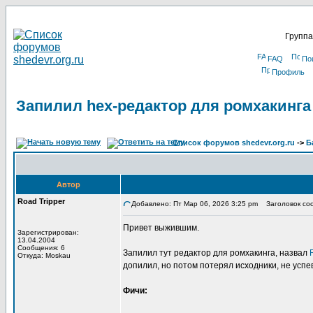
Группа
FAQ
По
Профиль
Запилил hex-редактор для ромхакинга 
Список форумов shedevr.org.ru
->
Б
Автор
Road Tripper
Добавлено: Пт Мар 06, 2026 3:25 pm
Заголовок сооб
Привет выжившим.
Зарегистрирован:
13.04.2004
Сообщения: 6
Запилил тут редактор для ромхакинга, назвал
Откуда: Moskau
допилил, но потом потерял исходники, не успе
Фичи: