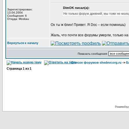
DimOK писал(а):
Зарегистрирован:
13.04.2004
Не только форум древний, мы тоже не моло
Сообщения: 6
Откуда: Moskau
Ох ты ж блин! Привет. Я Doc – если помнишь)
Жаль, что почти все форумы умерли, только на
Вернуться к началу
Показать сообщения:
Список форумов shedevr.org.ru
->
Б
Страница
1
из
1
Powered by