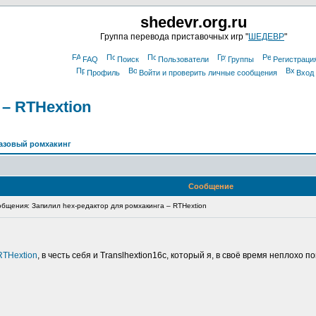
shedevr.org.ru
Группа перевода приставочных игр "
ШЕДЕВР
"
FAQ
Поиск
Пользователи
Группы
Регистраци
Профиль
Войти и проверить личные сообщения
Вход
– RTHextion
азовый ромхакинг
Сообщение
щения: Запилил hex-редактор для ромхакинга – RTHextion
RTHextion
, в честь себя и Translhextion16c, который я, в своё время неплохо 