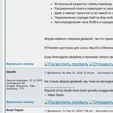
Встроенный редактор таблиц перевода 
Расширенный поиск и навигация по ука
Дамп и импорт скриптов со вставкой п
Переключение порядка байтов (big-endian
Автоопределение типа ROM'а и порядка
Форум немного слишком древний, так что скр
RTHextion доступен для Linux, MacOS и Windows
Буду благодарен фидбеку и принмаю запрос фич 
Вернуться к началу
DimOK
Добавлено: Вс Мар 22, 2026 11:09 pm
Заголовок со
Зарегистрирован: 12.11.2003
Не только форум древний, мы тоже не молодее
Сообщения: 96
_________________
Откуда: Воронеж - Уфа -
Любляна - ???
Reports of my death have been greatly exaggerat
--- Mark Twain
Вернуться к началу
Road Tripper
Добавлено: Чт Апр 02, 2026 7:56 pm
Заголовок соо