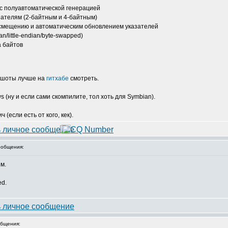
с полуавтоматической генерацией
зателям (2-байтным и 4-байтным)
о смещению и автоматическим обновлением указателей
/little-endian/byte-swapped)
 байтов
иншоты лучше на
гитхабе
смотреть.
 (ну и если сами скомпилите, тол хоть для Symbian).
(если есть от кого, кек).
общения:
м.
ed.
бщения: