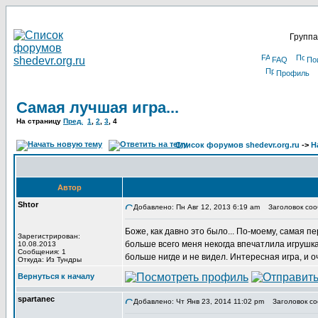
Группа
FAQ
По
Профиль
Самая лучшая игра...
На страницу
Пред.
1
,
2
,
3
,
4
Список форумов shedevr.org.ru
->
Н
Автор
Shtor
Добавлено: Пн Авг 12, 2013 6:19 am
Заголовок соо
Боже, как давно это было... По-моему, самая п
Зарегистрирован:
больше всего меня некогда впечатлила игрушка,
10.08.2013
Сообщения: 1
больше нигде и не видел. Интересная игра, и 
Откуда: Из Тундры
Вернуться к началу
spartanec
Добавлено: Чт Янв 23, 2014 11:02 pm
Заголовок со