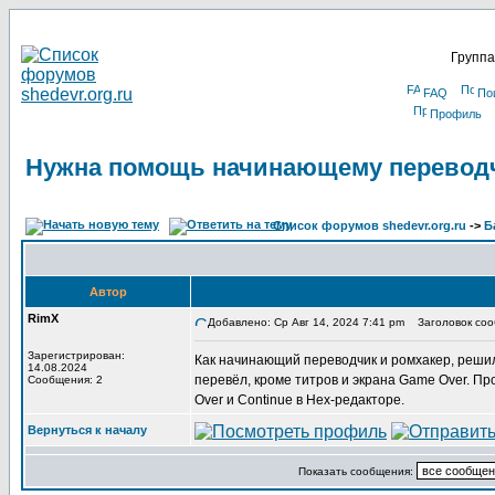
Группа
FAQ
По
Профиль
Нужна помощь начинающему перевод
Список форумов shedevr.org.ru
->
Б
Автор
RimX
Добавлено: Ср Авг 14, 2024 7:41 pm
Заголовок соо
Зарегистрирован:
Как начинающий переводчик и ромхакер, решил
14.08.2024
перевёл, кроме титров и экрана Game Over. Пр
Сообщения: 2
Over и Continue в Hex-редакторе.
Вернуться к началу
Показать сообщения: