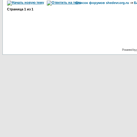
Список форумов shedevr.org.ru
->
Б
Страница
1
из
1
Powered by