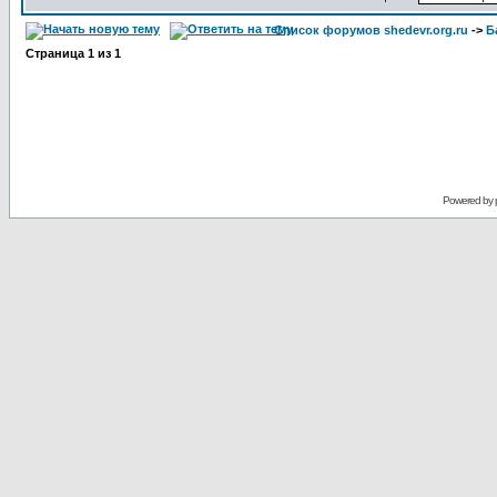
Список форумов shedevr.org.ru
->
Б
Страница
1
из
1
Powered by