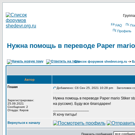
Группа
FAQ
По
Профиль
Нужна помощь в переводе Paper mario S
Список форумов shedevr.org.ru
->
Б
Автор
Гошан
Добавлено: Сб Сен 25, 2021 10:28 pm
Заголовок соо
Нужна помощь в переводе Paper mario Stiker s
Зарегистрирован:
на русские). Буду все благодарен!
25.09.2021
Сообщения: 2
_________________
Откуда: Киров
Я хочу питцы!
Вернуться к началу
Показать сообщения: