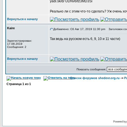
yadi.sk/d/ UDNv6lfz3MD3Si
Реально ли с этим что-то сделать? Уж очень 
Вернуться к началу
Kaire
Добавлено: Сб Авг 17, 2019 11:30 pm
Заголовок со
Так ведь на русском есть 6, 9, 10 и 11 части)
Зарегистрирован:
17.08.2019
Сообщения: 2
Вернуться к началу
Показать сообщения:
Список форумов shedevr.org.ru
->
Р
Страница
1
из
1
Powered by