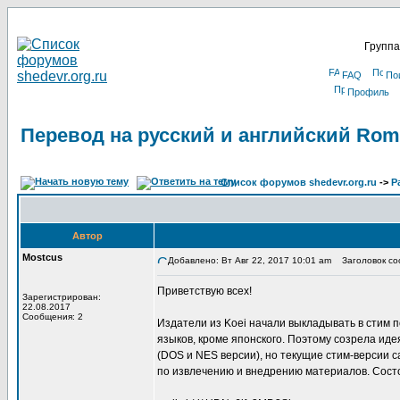
Группа
FAQ
По
Профиль
Перевод на русский и английский Roma
Список форумов shedevr.org.ru
->
Р
Автор
Mostcus
Добавлено: Вт Авг 22, 2017 10:01 am
Заголовок соо
Приветствую всех!
Зарегистрирован:
22.08.2017
Сообщения: 2
Издатели из Koei начали выкладывать в стим п
языков, кроме японского. Поэтому созрела иде
(DOS и NES версии), но текущие стим-версии с
по извлечению и внедрению материалов. Состо