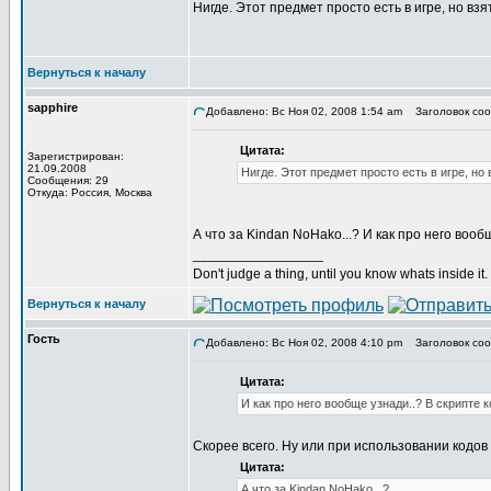
Нигде. Этот предмет просто есть в игре, но взя
Вернуться к началу
sapphire
Добавлено: Вс Ноя 02, 2008 1:54 am
Заголовок соо
Цитата:
Зарегистрирован:
21.09.2008
Нигде. Этот предмет просто есть в игре, но 
Сообщения: 29
Откуда: Россия, Москва
А что за Kindan NoHako...? И как про него вооб
_________________
Don't judge a thing, until you know whats inside it.
Вернуться к началу
Гость
Добавлено: Вс Ноя 02, 2008 4:10 pm
Заголовок соо
Цитата:
И как про него вообще узнади..? В скрипте к
Скорее всего. Ну или при использовании кодо
Цитата:
А что за Kindan NoHako...?