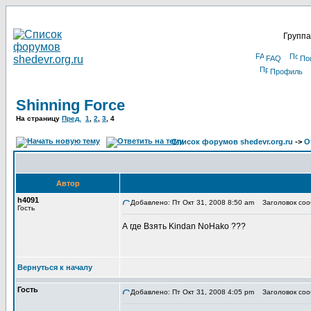
Группа
FAQ
По
Профиль
Shinning Force
На страницу
Пред.
1
,
2
,
3
,
4
Список форумов shedevr.org.ru
->
О
Автор
h4091
Добавлено: Пт Окт 31, 2008 8:50 am
Заголовок соо
Гость
А где Взять Kindan NoHako ???
Вернуться к началу
Гость
Добавлено: Пт Окт 31, 2008 4:05 pm
Заголовок соо