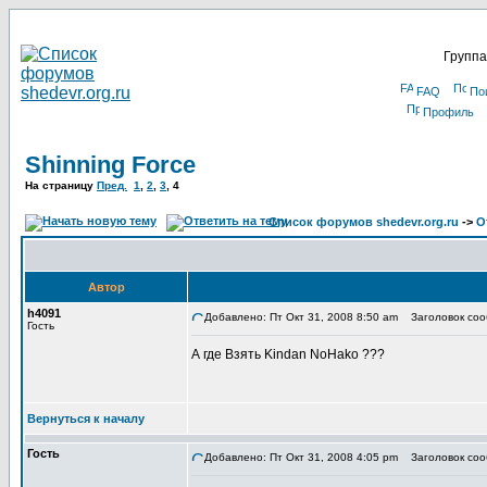
Группа
FAQ
По
Профиль
Shinning Force
На страницу
Пред.
1
,
2
,
3
,
4
Список форумов shedevr.org.ru
->
О
Автор
h4091
Добавлено: Пт Окт 31, 2008 8:50 am
Заголовок соо
Гость
А где Взять Kindan NoHako ???
Вернуться к началу
Гость
Добавлено: Пт Окт 31, 2008 4:05 pm
Заголовок соо