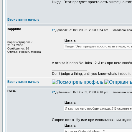
Нигде. Этот предмет просто есть в игре, но взя
Вернуться к началу
sapphire
Добавлено: Вс Ноя 02, 2008 1:54 am
Заголовок соо
Цитата:
Зарегистрирован:
21.09.2008
Нигде. Этот предмет просто есть в игре, но 
Сообщения: 29
Откуда: Россия, Москва
А что за Kindan NoHako...? И как про него вооб
_________________
Don't judge a thing, until you know whats inside it.
Вернуться к началу
Гость
Добавлено: Вс Ноя 02, 2008 4:10 pm
Заголовок соо
Цитата:
И как про него вообще узнади..? В скрипте к
Скорее всего. Ну или при использовании кодо
Цитата:
А что за Kindan NoHako...?