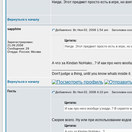
Нигде. Этот предмет просто есть в игре, но взя
Вернуться к началу
sapphire
Добавлено: Вс Ноя 02, 2008 1:54 am
Заголовок соо
Цитата:
Зарегистрирован:
21.09.2008
Нигде. Этот предмет просто есть в игре, но 
Сообщения: 29
Откуда: Россия, Москва
А что за Kindan NoHako...? И как про него вооб
_________________
Don't judge a thing, until you know whats inside it.
Вернуться к началу
Гость
Добавлено: Вс Ноя 02, 2008 4:10 pm
Заголовок соо
Цитата:
И как про него вообще узнади..? В скрипте к
Скорее всего. Ну или при использовании кодо
Цитата:
А что за Kindan NoHako...?