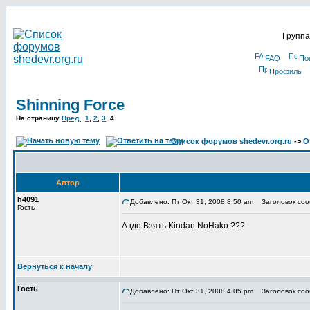
Группа
FAQ
По
Профиль
Shinning Force
На страницу
Пред.
1
,
2
,
3
,
4
Список форумов shedevr.org.ru
->
О
Автор
h4091
Добавлено: Пт Окт 31, 2008 8:50 am
Заголовок соо
Гость
А где Взять Kindan NoHako ???
Вернуться к началу
Гость
Добавлено: Пт Окт 31, 2008 4:05 pm
Заголовок соо