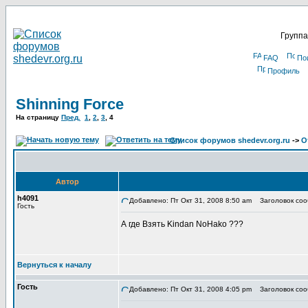
Группа
FAQ
По
Профиль
Shinning Force
На страницу
Пред.
1
,
2
,
3
,
4
Список форумов shedevr.org.ru
->
О
Автор
h4091
Добавлено: Пт Окт 31, 2008 8:50 am
Заголовок соо
Гость
А где Взять Kindan NoHako ???
Вернуться к началу
Гость
Добавлено: Пт Окт 31, 2008 4:05 pm
Заголовок соо