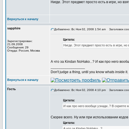
Нигде. Этот предмет просто есть в игре, но взя
Вернуться к началу
sapphire
Добавлено: Вс Ноя 02, 2008 1:54 am
Заголовок соо
Цитата:
Зарегистрирован:
21.09.2008
Нигде. Этот предмет просто есть в игре, но 
Сообщения: 29
Откуда: Россия, Москва
А что за Kindan NoHako...? И как про него вооб
_________________
Don't judge a thing, until you know whats inside it.
Вернуться к началу
Гость
Добавлено: Вс Ноя 02, 2008 4:10 pm
Заголовок соо
Цитата:
И как про него вообще узнади..? В скрипте к
Скорее всего. Ну или при использовании кодо
Цитата:
А что за Kindan NoHako...?