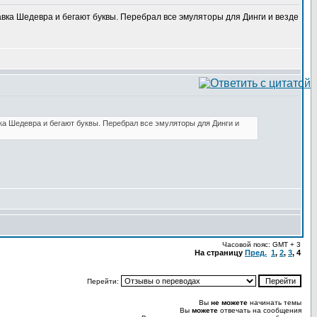
авка Шедевра и бегают буквы. Перебрал все эмуляторы для Динги и везде
вка Шедевра и бегают буквы. Перебрал все эмуляторы для Динги и
Часовой пояс: GMT + 3
На страницу
Пред.
1
,
2
,
3
,
4
Перейти:
Вы
не можете
начинать темы
Вы
можете
отвечать на сообщения