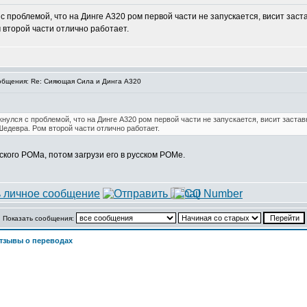
 проблемой, что на Динге А320 ром первой части не запускается, висит заст
м второй части отлично работает.
бщения: Re: Сияющая Сила и Динга А320
нулся с проблемой, что на Динге А320 ром первой части не запускается, висит заста
 Шедевра. Ром второй части отлично работает.
кого РОМа, потом загрузи его в русском РОМе.
Показать сообщения:
тзывы о переводах