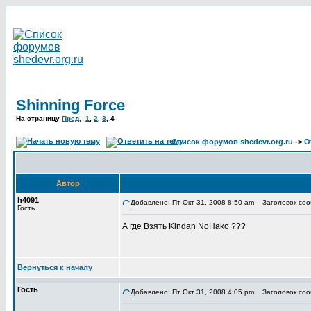
Shinning Force
На страницу
Пред.
1
,
2
,
3
,
4
Список форумов shedevr.org.ru
->
О
Автор
h4091
Добавлено: Пт Окт 31, 2008 8:50 am
Заголовок соо
Гость
А где Взять Kindan NoHako ???
Вернуться к началу
Гость
Добавлено: Пт Окт 31, 2008 4:05 pm
Заголовок соо