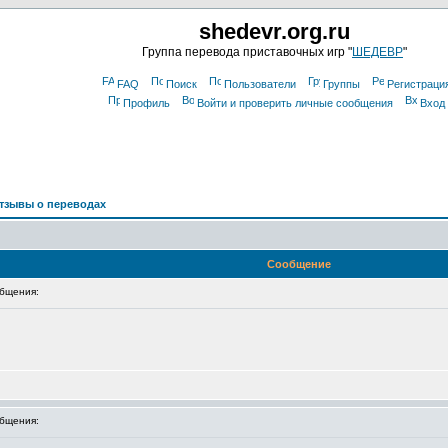
shedevr.org.ru
Группа перевода приставочных игр "
ШЕДЕВР
"
FAQ
Поиск
Пользователи
Группы
Регистраци
Профиль
Войти и проверить личные сообщения
Вход
тзывы о переводах
Сообщение
бщения:
бщения: