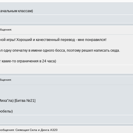
начальным классам)
бщения:
ной игры! Хороший и качественный перевод - мне понравился!
л одну опечатку в имени одного босса, поэтому решил написать сюда.
т какие-то ограничения в 24 часа)
бщения:
иха"ла) [Битва №21]
 пробелы)
общения: Сияющая Сила и Динга А320