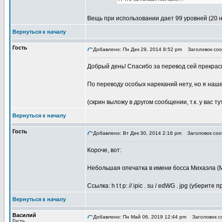
Вещь при использовании дает 99 уровней (20 
Вернуться к началу
Гость
Добавлено: Пн Дек 29, 2014 8:52 pm
Заголовок соо
Добрый день! Спасибо за перевод сей прекрас
По переводу особых нареканий нету, но я наше
(скрин выложу в другом сообщении, т.к. у вас ту
Вернуться к началу
Гость
Добавлено: Вт Дек 30, 2014 2:16 pm
Заголовок соо
Короче, вот:
Небольшая опечатка в имени босса Михаэла (М
Ссылка: h t t p: // ipic . su / edWG . jpg (уберите
Вернуться к началу
Василий
Добавлено: Пн Май 06, 2019 12:44 pm
Заголовок со
Гость