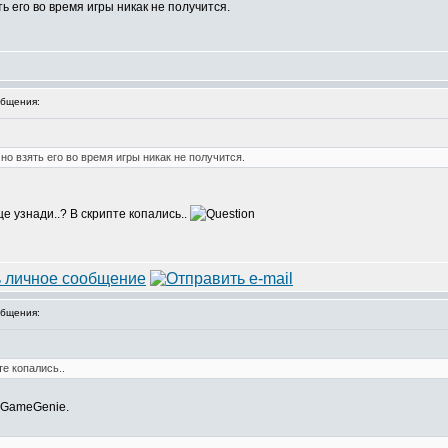
ть его во время игры никак не получится.
бщения:
 но взять его во время игры никак не получится.
ще узнади..? В скрипте копались..
бщения:
те копались..
в GameGenie.