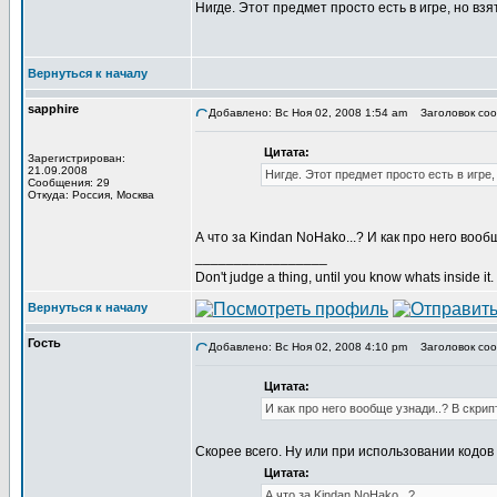
Нигде. Этот предмет просто есть в игре, но взя
Вернуться к началу
sapphire
Добавлено: Вс Ноя 02, 2008 1:54 am
Заголовок соо
Цитата:
Зарегистрирован:
21.09.2008
Нигде. Этот предмет просто есть в игре,
Сообщения: 29
Откуда: Россия, Москва
А что за Kindan NoHako...? И как про него вооб
_________________
Don't judge a thing, until you know whats inside it.
Вернуться к началу
Гость
Добавлено: Вс Ноя 02, 2008 4:10 pm
Заголовок соо
Цитата:
И как про него вообще узнади..? В скрип
Скорее всего. Ну или при использовании кодо
Цитата:
А что за Kindan NoHako...?