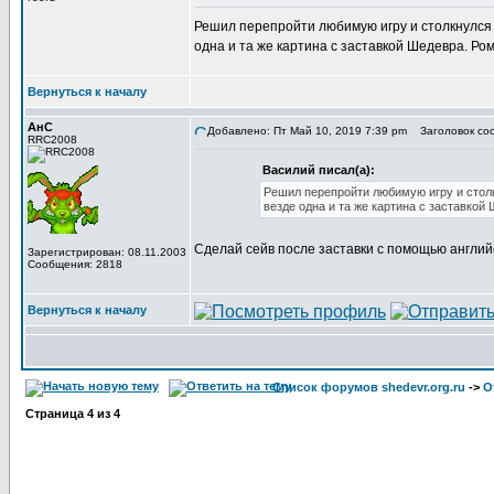
Решил перепройти любимую игру и столкнулся с
одна и та же картина с заставкой Шедевра. Ро
Вернуться к началу
АнС
Добавлено: Пт Май 10, 2019 7:39 pm
Заголовок соо
RRC2008
Василий писал(а):
Решил перепройти любимую игру и столк
везде одна и та же картина с заставкой
Сделай сейв после заставки с помощью английс
Зарегистрирован: 08.11.2003
Сообщения: 2818
Вернуться к началу
Список форумов shedevr.org.ru
->
О
Страница
4
из
4