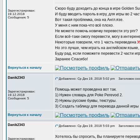
Скоро буду доходить до конца в игре Golden Sun
Зарегистрирован:
И буду вводить пароль в игру, для игры во 2 час
19.12.2018
Сообщения: 5
Вот такая проблемка, она на Англ.язе.
У меня с ним пока-что всё плохо.
Не можете помочь новичку перевести эту рпг?
Если всё-таки смогу перевести, могу в интерене
Некоторые говорили, что 1 часть переведена
У
Но это лучше, чем играть на английском языке,
Буду рад, если поможете перевести 2 части иг
Заранее Спасибо!
Вернуться к началу
Danik2343
Добавлено: Ср Дек 19, 2018 5:02 pm
Заголовок соо
Помощь может проведена вот так.
Зарегистрирован:
1) Нужен словарь для Poke Perevod 2.
19.12.2018
Сообщения: 5
2) Нужны русские буквы, текстуры.
3) Создать таблицу для перевода данной игры
Вернуться к началу
Danik2343
Добавлено: Ср Дек 19, 2018 5:03 pm
Заголовок соо
Хотелось бы спросить, Вы планируете перевод
Зарегистрирован: