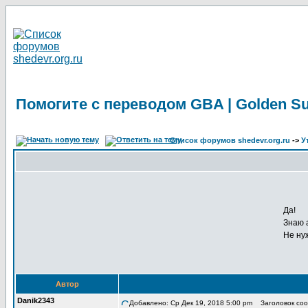
Помогите с переводом GBA | Golden Su
Список форумов shedevr.org.ru
->
У
Да!
Знаю 
Не ну
Автор
Danik2343
Добавлено: Ср Дек 19, 2018 5:00 pm
Заголовок сооб