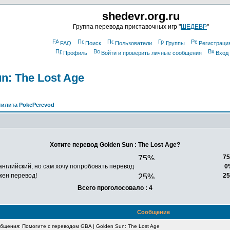
shedevr.org.ru
Группа перевода приставочных игр "
ШЕДЕВР
"
FAQ
Поиск
Пользователи
Группы
Регистраци
Профиль
Войти и проверить личные сообщения
Вход
n: The Lost Age
тилита PokePerevod
Хотите перевод Golden Sun : The Lost Age?
7
английский, но сам хочу попробовать перевод
0
жен перевод!
2
Всего проголосовало : 4
Сообщение
щения: Помогите с переводом GBA | Golden Sun: The Lost Age