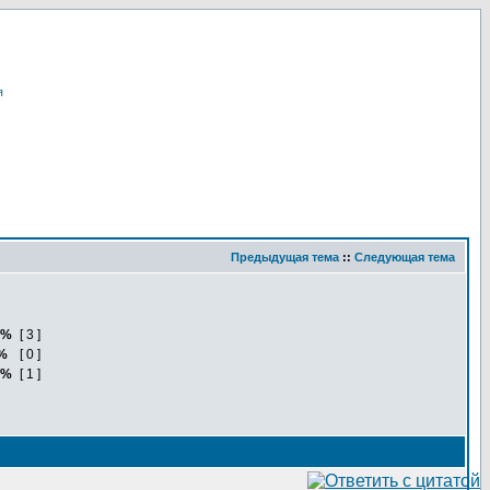
я
Предыдущая тема
::
Следующая тема
5%
[ 3 ]
%
[ 0 ]
5%
[ 1 ]