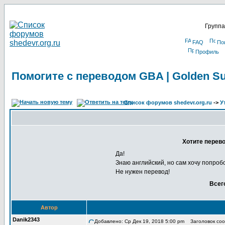
Группа
FAQ
По
Профиль
Помогите с переводом GBA | Golden Su
Список форумов shedevr.org.ru
->
У
Хотите перево
Да!
Знаю английский, но сам хочу попроб
Не нужен перевод!
Всег
Автор
Danik2343
Добавлено: Ср Дек 19, 2018 5:00 pm
Заголовок сооб