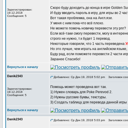
Скоро буду доходить до конца в игре Golden Sun
Зарегистрирован:
И буду вводить пароль в игру, для игры во 2 час
19.12.2018
Сообщения: 5
Вот такая проблемка, она на Англ.язе.
У меня с ним пока-что всё плохо.
Не можете помочь новичку перевести эту рпг?
Если всё-таки смогу перевести, могу в интерен
строго не нужно, т.к будет 1 перевод.
Некоторые говорили, что 1 часть переведена
У
Но это лучше, чем играть на английском языке,
Буду рад, если поможете перевести 2 части иг
Заранее Спасибо!
Вернуться к началу
Danik2343
Добавлено: Ср Дек 19, 2018 5:02 pm
Заголовок соо
Помощь может проведена вот так.
Зарегистрирован:
1) Нужен словарь для Poke Perevod 2.
19.12.2018
Сообщения: 5
2) Нужны русские буквы, текстуры.
3) Создать таблицу для перевода данной игры
Вернуться к началу
Danik2343
Добавлено: Ср Дек 19, 2018 5:03 pm
Заголовок соо