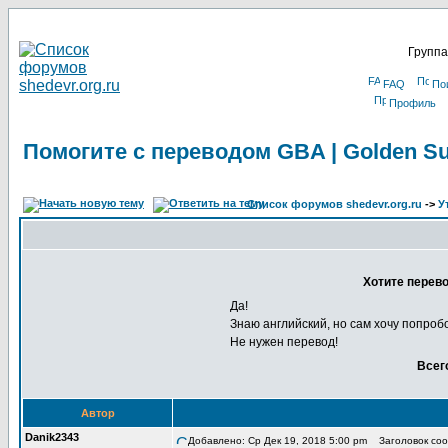
Группа
FAQ
По
Профиль
Помогите с переводом GBA | Golden Su
Список форумов shedevr.org.ru
->
У
Хотите перево
Да!
Знаю английский, но сам хочу попроб
Не нужен перевод!
Всег
Автор
Danik2343
Добавлено: Ср Дек 19, 2018 5:00 pm
Заголовок сооб