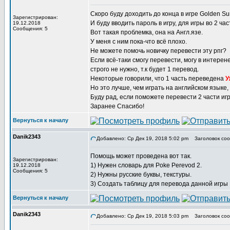
Скоро буду доходить до конца в игре Golden Sun
Зарегистрирован:
И буду вводить пароль в игру, для игры во 2 час
19.12.2018
Сообщения: 5
Вот такая проблемка, она на Англ.язе.
У меня с ним пока-что всё плохо.
Не можете помочь новичку перевести эту рпг?
Если всё-таки смогу перевести, могу в интерен
строго не нужно, т.к будет 1 перевод.
Некоторые говорили, что 1 часть переведена
У
Но это лучше, чем играть на английском языке,
Буду рад, если поможете перевести 2 части иг
Заранее Спасибо!
Вернуться к началу
Danik2343
Добавлено: Ср Дек 19, 2018 5:02 pm
Заголовок соо
Помощь может проведена вот так.
Зарегистрирован:
1) Нужен словарь для Poke Perevod 2.
19.12.2018
Сообщения: 5
2) Нужны русские буквы, текстуры.
3) Создать таблицу для перевода данной игры
Вернуться к началу
Danik2343
Добавлено: Ср Дек 19, 2018 5:03 pm
Заголовок соо