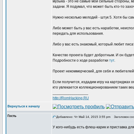
музыка - это не самые мои сильные стороны, м
задачи. Я подумал, что может быть кто-то захо
Нужно несколько мелодий - штук 5. Хотя бы са
Либо может быть у вас есть наработки, неисп
передать для использования.
Либо у вас есть знакомый, который любит писа
Качество проекта будет добротным. И он будет
Подробности о ходе разработки
тут
.
Проект некоммерческий, для себя и любителей
Если получится, издадим игру на картриджах о
кто увлекается коллекционированием таких ве
_________________
http://RomHacking.RU
Вернуться к началу
Гость
Добавлено: Чт Май 14, 2015 3:55 pm
Заголовок сооб
У кого-нибудь есть флеш-карик и приставка д