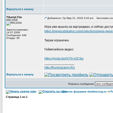
Вернуться к началу
TiberiyLTim
Добавлено: Ср Мар 21, 2018 3:43 pm
Заголовок со
RRC2008
Игра уже вышла на картриджах, и сейчас доступ
Зарегистрирован:
https://megacatstudios.com/collections/sega-gen
14.07.2006
Сообщения: 446
Откуда: 39
Тираж ограничен.
Геймплейное видео:
https://youtu.be/jX7N-n3Cjbs
_________________
http://RomHacking.RU
Вернуться к началу
Показать сообщения:
Список форумов shedevr.org.ru
->
Р
Страница
1
из
1