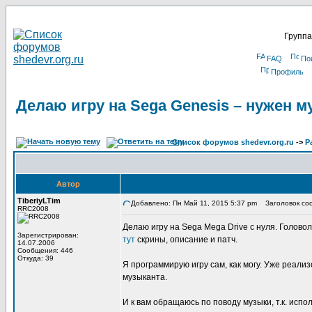
Группа
FAQ
По
Профиль
Делаю игру на Sega Genesis – нужен м
Список форумов shedevr.org.ru
->
Р
Автор
TiberiyLTim
Добавлено: Пн Май 11, 2015 5:37 pm
Заголовок сооб
RRC2008
Делаю игру на Sega Mega Drive с нуля. Головол
Зарегистрирован:
тут
скрины, описание и патч.
14.07.2006
Сообщения: 446
Откуда: 39
Я программирую игру сам, как могу. Уже реали
музыканта.
И к вам обращаюсь по поводу музыки, т.к. испо