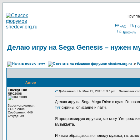
Группа
FAQ
По
Профиль
Делаю игру на Sega Genesis – нужен м
Список форумов shedevr.org.ru
->
Р
Автор
TiberiyLTim
Добавлено: Пн Май 11, 2015 5:37 pm
Заголовок сооб
RRC2008
Делаю игру на Sega Mega Drive с нуля. Головол
Зарегистрирован:
тут
скрины, описание и патч.
14.07.2006
Сообщения: 446
Откуда: 39
Я программирую игру сам, как могу. Уже реали
музыканта.
И к вам обращаюсь по поводу музыки, т.к. испо