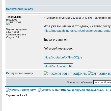
Вернуться к началу
TiberiyLTim
Добавлено: Ср Мар 21, 2018 3:43 pm
Заголовок со
RRC2008
Игра уже вышла на картриджах, и сейчас доступ
Зарегистрирован:
https://megacatstudios.com/collections/sega-gen
14.07.2006
Сообщения: 446
Откуда: 39
Тираж ограничен.
Геймплейное видео:
https://youtu.be/jX7N-n3Cjbs
_________________
http://RomHacking.RU
Вернуться к началу
Показать сообщения:
Список форумов shedevr.org.ru
->
Р
Страница
1
из
1