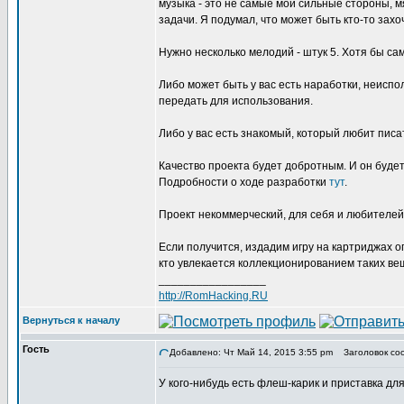
музыка - это не самые мои сильные стороны, м
задачи. Я подумал, что может быть кто-то захо
Нужно несколько мелодий - штук 5. Хотя бы са
Либо может быть у вас есть наработки, неисп
передать для использования.
Либо у вас есть знакомый, который любит писа
Качество проекта будет добротным. И он будет
Подробности о ходе разработки
тут
.
Проект некоммерческий, для себя и любителей
Если получится, издадим игру на картриджах о
кто увлекается коллекционированием таких ве
_________________
http://RomHacking.RU
Вернуться к началу
Гость
Добавлено: Чт Май 14, 2015 3:55 pm
Заголовок сооб
У кого-нибудь есть флеш-карик и приставка д