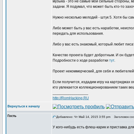
музыка - это не самые мои сильные стороны, м
задачи. Я подумал, что может быть кто-то захо
Нужно несколько мелодий - штук 5. Хотя бы са
Либо может быть у вас есть наработки, неисп
передать для использования.
Либо у вас есть знакомый, который любит писа
Качество проекта будет добротным. И он будет
Подробности о ходе разработки
тут
.
Проект некоммерческий, для себя и любителей
Если получится, издадим игру на картриджах о
кто увлекается коллекционированием таких ве
_________________
http://RomHacking.RU
Вернуться к началу
Гость
Добавлено: Чт Май 14, 2015 3:55 pm
Заголовок сооб
У кого-нибудь есть флеш-карик и приставка д