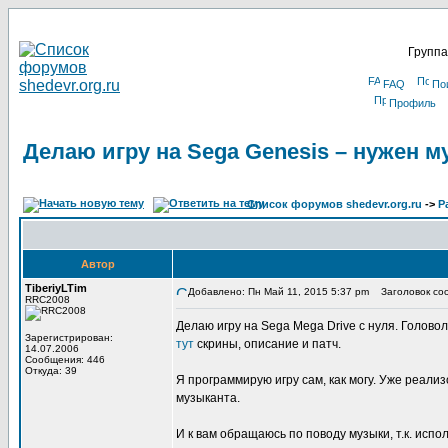
Группа
FAQ
По
Профиль
Делаю игру на Sega Genesis – нужен м
Список форумов shedevr.org.ru
->
Р
Автор
TiberiyLTim
Добавлено: Пн Май 11, 2015 5:37 pm
Заголовок сооб
RRC2008
Делаю игру на Sega Mega Drive с нуля. Головол
Зарегистрирован:
тут
скрины, описание и патч.
14.07.2006
Сообщения: 446
Откуда: 39
Я программирую игру сам, как могу. Уже реали
музыканта.
И к вам обращаюсь по поводу музыки, т.к. испо