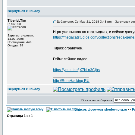
Вернуться к началу
TiberiyLTim
Добавлено: Ср Мар 21, 2018 3:43 pm
Заголовок со
RRC2008
Игра уже вышла на картриджах, и сейчас доступ
Зарегистрирован:
https://megacatstudios.com/collections/sega-gen
14.07.2006
Сообщения: 446
Откуда: 39
Тираж ограничен.
Геймплейное видео:
https://youtu.be/jX7N-n3Cjbs
_________________
http://RomHacking.RU
Вернуться к началу
Показать сообщения:
Список форумов shedevr.org.ru
->
Р
Страница
1
из
1