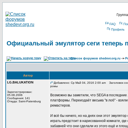
Группа
FAQ
По
Профиль
Официальный эмулятор сеги теперь 
Список форумов shedevr.org.ru
->
Р
Автор
LG.BALUKATION
Добавлено: Ср Май 04, 2016 2:00 am
Заголовок соо
ромы
Зарегистрирован:
Возможно вы заметили, что SEGA в последние 
05.08.2006
Сообщения: 141
платформы. Переиздаёт весьма "в лоб" - взяли
Откуда: Saint-Patersburg
ремастеров.
И всё бы ничего, но на днях они этот эмулятор
играть предстоит в нарисованной комнате, где 
забавней что они сделали из этого ещё и пло