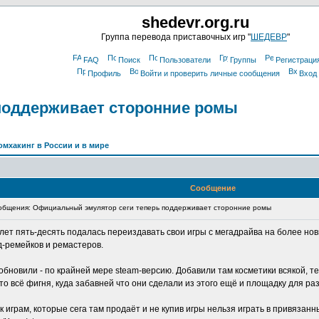
shedevr.org.ru
Группа перевода приставочных игр "
ШЕДЕВР
"
FAQ
Поиск
Пользователи
Группы
Регистраци
Профиль
Войти и проверить личные сообщения
Вход
поддерживает сторонние ромы
омхакинг в России и в мире
Сообщение
бщения: Официальный эмулятор сеги теперь поддерживает сторонние ромы
лет пять-десять подалась переиздавать свои игры с мегадрайва на более нов
д-ремейков и ремастеров.
 обновили - по крайней мере steam-версию. Добавили там косметики всякой, т
то всё фигня, куда забавней что они сделали из этого ещё и площадку для р
 играм, которые сега там продаёт и не купив игры нельзя играть в привязанны