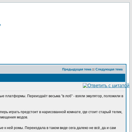
я
Предыдущая тема
::
Следующая тема
ые платформы. Переиздаёт весьма "в лоб" - взяли эмулятор, положили в
еперь играть предстоит в нарисованной комнате, где стоит старый телик,
азмещения модов.
е к ней ромы. Переиздала в таком виде сега далеко не всё, да и сам