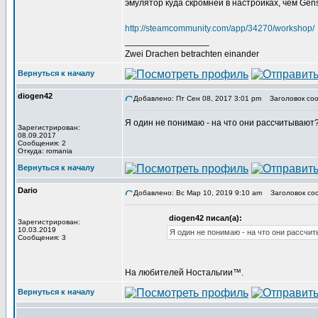
эмулятор куда скромней в настройках, чем Gens
http://steamcommunity.com/app/34270/workshop/
_________________
Zwei Drachen betrachten einander
Вернуться к началу
diogen42
Добавлено: Пт Сен 08, 2017 3:01 pm
Заголовок соо
Я один не понимаю - на что они рассчитывают?
Зарегистрирован:
08.09.2017
Сообщения: 2
Откуда: romania
Вернуться к началу
Dario
Добавлено: Вс Мар 10, 2019 9:10 am
Заголовок со
diogen42 писал(а):
Зарегистрирован:
10.03.2019
Я один не понимаю - на что они рассчит
Сообщения: 3
На любителей Ностальгии™.
Вернуться к началу