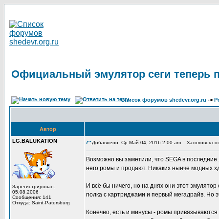
Официальный эмулятор сеги теперь 
Список форумов shedevr.org.ru
->
Р
Автор
LG.BALUKATION
Добавлено: Ср Май 04, 2016 2:00 am
Заголовок соо
Возможно вы заметили, что SEGA в последние 
него ромы и продают. Никаких нынче модных х
И всё бы ничего, но на днях они этот эмулятор
Зарегистрирован:
05.08.2006
полка с картриджами и первый мегадрайв. Но э
Сообщения: 141
Откуда: Saint-Patersburg
Конечно, есть и минусы - ромы привязываются к