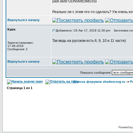
yadi.sk/d/ UDNv6lfz3MD3Si
Реально ли с этим что-то сделать? Уж очень 
Вернуться к началу
Kaire
Добавлено: Сб Авг 17, 2019 11:30 pm
Заголовок со
Так ведь на русском есть 6, 9, 10 и 11 части)
Зарегистрирован:
17.08.2019
Сообщения: 2
Вернуться к началу
Показать сообщения:
Список форумов shedevr.org.ru
->
Р
Страница
1
из
1
Powered by