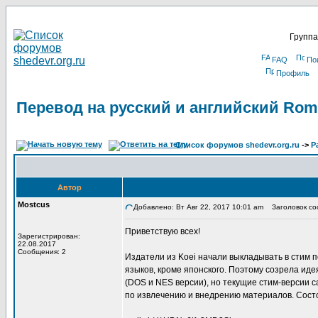
Группа
FAQ
По
Профиль
Перевод на русский и английский Roma
Список форумов shedevr.org.ru
->
Р
Автор
Mostcus
Добавлено: Вт Авг 22, 2017 10:01 am
Заголовок соо
Приветствую всех!
Зарегистрирован:
22.08.2017
Сообщения: 2
Издатели из Koei начали выкладывать в стим п
языков, кроме японского. Поэтому созрела иде
(DOS и NES версии), но текущие стим-версии с
по извлечению и внедрению материалов. Состо