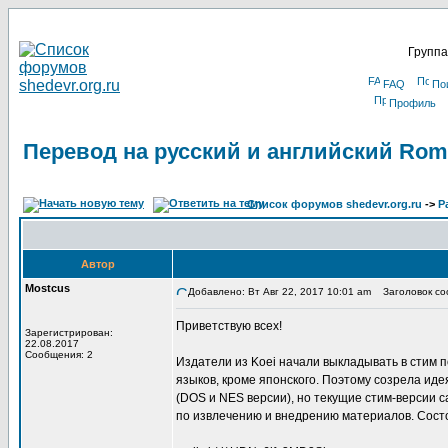
Группа
FAQ
По
Профиль
Перевод на русский и английский Roma
Список форумов shedevr.org.ru
->
Р
Автор
Mostcus
Добавлено: Вт Авг 22, 2017 10:01 am
Заголовок соо
Приветствую всех!
Зарегистрирован:
22.08.2017
Сообщения: 2
Издатели из Koei начали выкладывать в стим п
языков, кроме японского. Поэтому созрела иде
(DOS и NES версии), но текущие стим-версии с
по извлечению и внедрению материалов. Состо