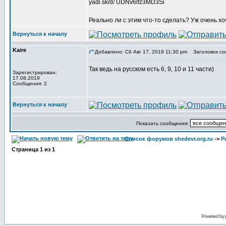
yadi.sk/d/ UDNv6lfz3MD3Si
Реально ли с этим что-то сделать? Уж очень 
Вернуться к началу
Kaire
Добавлено: Сб Авг 17, 2019 11:30 pm
Заголовок со
Так ведь на русском есть 6, 9, 10 и 11 части)
Зарегистрирован:
17.08.2019
Сообщения: 2
Вернуться к началу
Показать сообщения:
Список форумов shedevr.org.ru
->
Р
Страница
1
из
1
Powered by