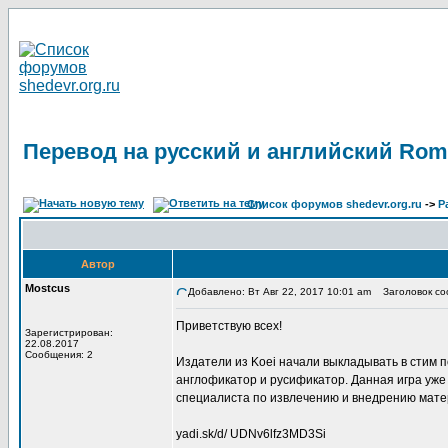
Перевод на русский и английский Roma
Список форумов shedevr.org.ru
->
Р
Автор
Mostcus
Добавлено: Вт Авг 22, 2017 10:01 am
Заголовок соо
Приветствую всех!
Зарегистрирован:
22.08.2017
Сообщения: 2
Издатели из Koei начали выкладывать в стим п
англофикатор и русификатор. Данная игра уже 
специалиста по извлечению и внедрению матер
yadi.sk/d/ UDNv6lfz3MD3Si