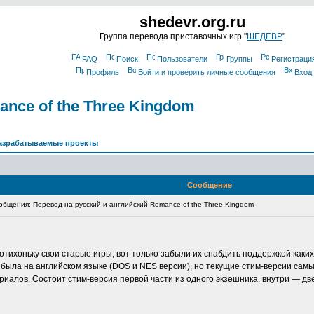
shedevr.org.ru
Группа перевода приставочных игр "
ШЕДЕВР
"
FAQ
Поиск
Пользователи
Группы
Регистраци
Профиль
Войти и проверить личные сообщения
Вход
nce of the Three Kingdom
азрабатываемые проекты
Сообщение
бщения: Перевод на русский и английский Romance of the Three Kingdom
отихоньку свои старые игры, вот только забыли их снабдить поддержкой каких
была на английском языке (DOS и NES версии), но текущие стим-версии самы
иалов. Состоит стим-версия первой части из одного экзешника, внутри — дв