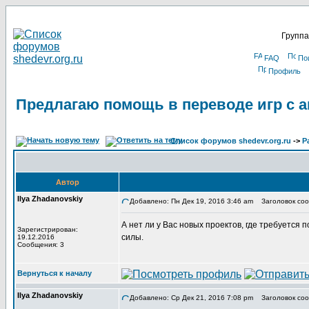
Группа
FAQ
По
Профиль
Предлагаю помощь в переводе игр с а
Список форумов shedevr.org.ru
->
Р
Автор
Ilya Zhadanovskiy
Добавлено: Пн Дек 19, 2016 3:46 am
Заголовок сооб
А нет ли у Вас новых проектов, где требуется
Зарегистрирован:
силы.
19.12.2016
Сообщения: 3
Вернуться к началу
Ilya Zhadanovskiy
Добавлено: Ср Дек 21, 2016 7:08 pm
Заголовок соо