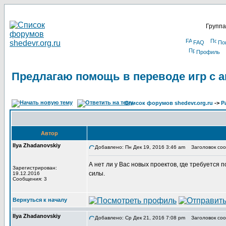
Группа
FAQ
По
Профиль
Предлагаю помощь в переводе игр с а
Список форумов shedevr.org.ru
->
Р
Автор
Ilya Zhadanovskiy
Добавлено: Пн Дек 19, 2016 3:46 am
Заголовок сооб
А нет ли у Вас новых проектов, где требуется
Зарегистрирован:
силы.
19.12.2016
Сообщения: 3
Вернуться к началу
Ilya Zhadanovskiy
Добавлено: Ср Дек 21, 2016 7:08 pm
Заголовок соо