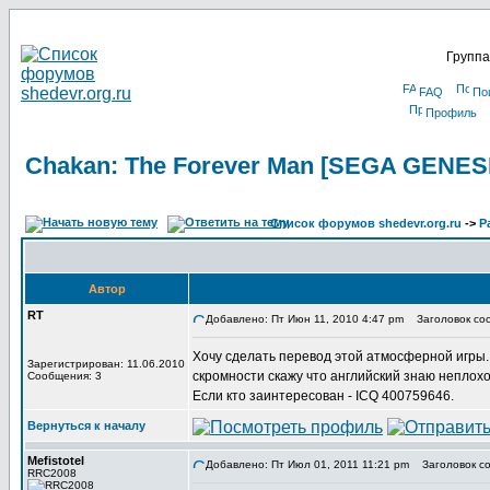
Группа
FAQ
По
Профиль
Chakan: The Forever Man [SEGA GENES
Список форумов shedevr.org.ru
->
Р
Автор
RT
Добавлено: Пт Июн 11, 2010 4:47 pm
Заголовок соо
Хочу сделать перевод этой атмосферной игры.
Зарегистрирован: 11.06.2010
скромности скажу что английский знаю неплохо)
Сообщения: 3
Если кто заинтересован - ICQ 400759646.
Вернуться к началу
Mefistotel
Добавлено: Пт Июл 01, 2011 11:21 pm
Заголовок со
RRC2008