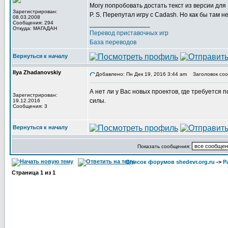
Могу попробовать достать текст из версии дл
Зарегистрирован:
P. S. Перепутал игру с Cadash. Но как бы там 
08.03.2008
Сообщения: 294
_________________
Откуда: МАГАДАН
Перевод приставочных игр
База переводов
Вернуться к началу
Ilya Zhadanovskiy
Добавлено: Пн Дек 19, 2016 3:44 am
Заголовок соо
А нет ли у Вас новых проектов, где требуется
Зарегистрирован:
силы.
19.12.2016
Сообщения: 3
Вернуться к началу
Показать сообщения:
Список форумов shedevr.org.ru
->
Р
Страница
1
из
1