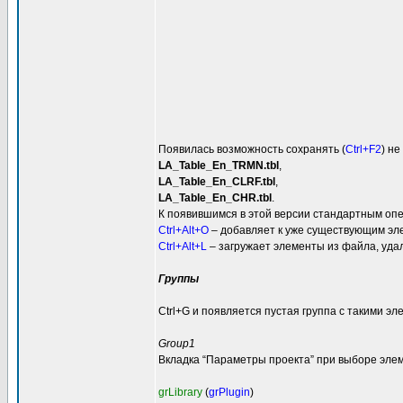
Появилась возможность сохранять (
Ctrl+F2
) не
LA_Table_En_TRMN.tbl
,
LA_Table_En_CLRF.tbl
,
LA_Table_En_CHR.tbl
.
К появившимся в этой версии стандартным оп
Ctrl+Alt+O
– добавляет к уже существующим эле
Ctrl+Alt+L
– загружает элементы из файла, уда
Группы
Ctrl+G и появляется пустая группа с такими эл
Group1
Вкладка “Параметры проекта” при выборе элем
grLibrary
(
grPlugin
)