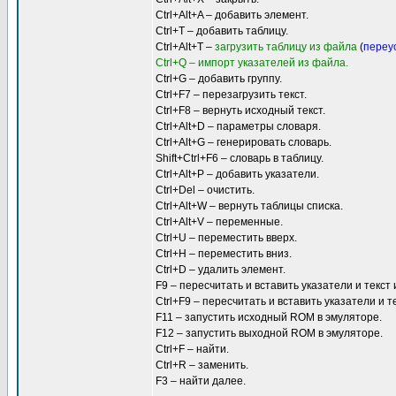
Ctrl+Alt+A – добавить элемент.
Ctrl+T – добавить таблицу.
Ctrl+Alt+T –
загрузить таблицу из файла
(
переу
Ctrl+Q – импорт указателей из файла.
Ctrl+G – добавить группу.
Ctrl+F7 – перезагрузить текст.
Ctrl+F8 – вернуть исходный текст.
Ctrl+Alt+D – параметры словаря.
Ctrl+Alt+G – генерировать словарь.
Shift+Ctrl+F6 – словарь в таблицу.
Ctrl+Alt+P – добавить указатели.
Ctrl+Del – очистить.
Ctrl+Alt+W – вернуть таблицы списка.
Ctrl+Alt+V – переменные.
Ctrl+U – переместить вверх.
Ctrl+H – переместить вниз.
Ctrl+D – удалить элемент.
F9 – пересчитать и вставить указатели и текст
Ctrl+F9 – пересчитать и вставить указатели и 
F11 – запустить исходный ROM в эмуляторе.
F12 – запустить выходной ROM в эмуляторе.
Ctrl+F – найти.
Ctrl+R – заменить.
F3 – найти далее.