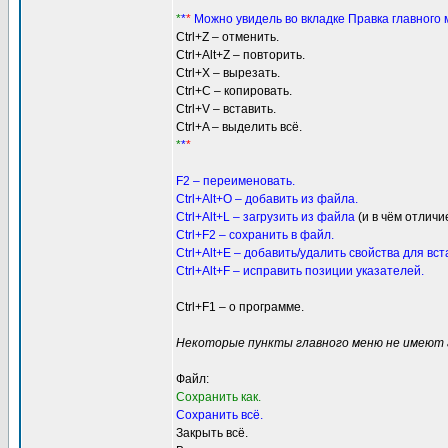
*
*
*
Можно увидель во вкладке Правка главного
Ctrl+Z – отменить.
Ctrl+Alt+Z – повторить.
Ctrl+X – вырезать.
Ctrl+C – копировать.
Ctrl+V – вставить.
Ctrl+A – выделить всё.
*
*
*
F2 – переименовать.
Ctrl+Alt+O – добавить из файла.
Ctrl+Alt+L – загрузить из файла
(и в чём отлич
Ctrl+F2 – сохранить в файл.
Ctrl+Alt+E – добавить/удалить свойства для вст
Ctrl+Alt+F – исправить позиции указателей.
Ctrl+F1 – о программе.
Некоторые пункты главного меню не имеют 
Файл:
Cохранить как.
Cохранить всё.
Закрыть всё.