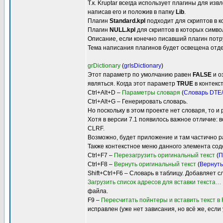
Т.к. Kruptar всегда использует плагины для и
написав его и положив в папку
Lib
.
Плагин
Standard.kpl
подходит для скриптов в к
Плагин
NULL.kpl
для скриптов в которых символ
Описание, если конечно писавший плагин потру
Тема написания плагинов будет освещена отде
grDictionary
(
grIsDictionary
)
Этот параметр по умолчанию равен
FALSE
и о
являться. Когда этот параметр
TRUE
в контекс
Ctrl+Alt+D –
Параметры словаря
(
Словарь DTE
Ctrl+Alt+G – Генерировать словарь.
Но поскольку в этом проекте нет словаря, то 
Хотя в версии 7.1 появилось важное отличие: 
CLRF.
Возможно, будет приложение и там частично ра
Также контекстное меню данного элемента сод
Ctrl+F7 –
Перезагрузить оригинальный текст
(
П
Ctrl+F8 –
Вернуть оригинальный текст
(
Вернуть
Shift+Ctrl+F6 – Словарь в таблицу. Добавляет
Загрузить список адресов для вставки текста…
файла.
F9 –
Пересчитать пойнтеры и вставить текст в
исправлен (уже нет зависания, но всё же, есл