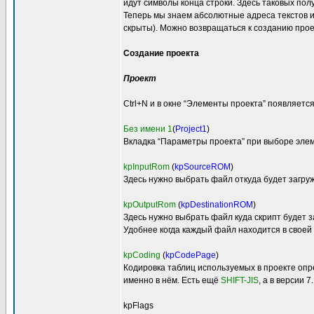
идут символы конца строки. Здесь таковых пол
Теперь мы знаем абсолютные адреса текстов и
скрыты). Можно возвращаться к созданию проек
Создание проекта
Проект
Ctrl+N и в окне “Элементы проекта” появляется
Без имени 1
(
Project1
)
Вкладка “Параметры проекта” при выборе эле
kpInputRom
(
kpSourceROM
)
Здесь нужно выбрать файл откуда будет загру
kpOutputRom
(
kpDestinationROM
)
Здесь нужно выбрать файл куда скрипт будет 
Удобнее когда каждый файл находится в своей 
kpCoding
(
kpCodePage
)
Кодировка таблиц используемых в проекте опр
именно в нём. Есть ещё
SHIFT-JIS
, а в версии 
kpFlags