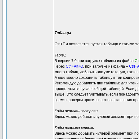
Таблицы
Ctrl+T и появляется пустая таблица с такими 
Table1
В версии 7.0 при загрузке таблицы из файла
Ct
через
Ctrl+Alt+O
, при загрузке из файла –
Ctrl+
много таблиц, добавить как уже готовую, так и п
А ещё можно сохранить таблицу в той кодировк
Рекомендую добавлять две таблицы: для чтения 
проще, чем в случае с общей таблицей. Если д
выше. Это следует учитывать, если понадобитс
время проверки правильности составления про
Коды окончания строки
Здесь можно добавить нулевой элемент при пом
Коды разрыва строки
Здесь можно добавить нулевой элемент при пом