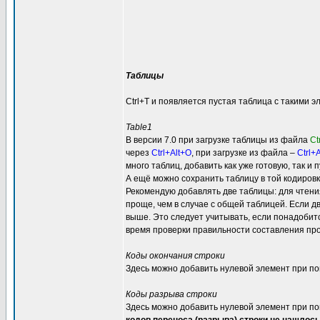
Таблицы
Ctrl+T и появляется пустая таблица с такими 
Table1
В версии 7.0 при загрузке таблицы из файла
Ct
через
Ctrl+Alt+O
, при загрузке из файла –
Ctrl+
много таблиц, добавить как уже готовую, так и п
А ещё можно сохранить таблицу в той кодировк
Рекомендую добавлять две таблицы: для чтения 
проще, чем в случае с общей таблицей. Если д
выше. Это следует учитывать, если понадобитс
время проверки правильности составления про
Коды окончания строки
Здесь можно добавить нулевой элемент при пом
Коды разрыва строки
Здесь можно добавить нулевой элемент при пом