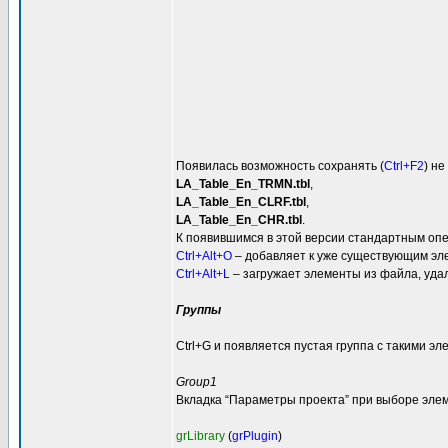
Появилась возможность сохранять (
Ctrl+F2
) не
LA_Table_En_TRMN.tbl
,
LA_Table_En_CLRF.tbl
,
LA_Table_En_CHR.tbl
.
К появившимся в этой версии стандартным оп
Ctrl+Alt+O
– добавляет к уже существующим эле
Ctrl+Alt+L
– загружает элементы из файла, уда
Группы
Ctrl+G и появляется пустая группа с такими эл
Group1
Вкладка “Параметры проекта” при выборе элем
grLibrary
(
grPlugin
)