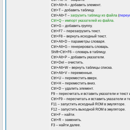
Ctrl+Alt+A – добавить элемент.
Ctrl+T – добавить таблицу.
Ctrl+Alt+T –
загрузить таблицу из файла
(
переу
Ctrl+Q – импорт указателей из файла.
Ctrl+G – добавить группу.
Ctrl+F7 – перезагрузить текст.
Ctrl+F8 – вернуть исходный текст.
Ctrl+Alt+D – параметры словаря.
Ctrl+Alt+G – генерировать словарь.
Shift+Ctrl+F6 – словарь в таблицу.
Ctrl+Alt+P – добавить указатели.
Ctrl+Del – очистить.
Ctrl+Alt+W – вернуть таблицы списка.
Ctrl+Alt+V – переменные.
Ctrl+U – переместить вверх.
Ctrl+H – переместить вниз.
Ctrl+D – удалить элемент.
F9 – пересчитать и вставить указатели и текст
Ctrl+F9 – пересчитать и вставить указатели и 
F11 – запустить исходный ROM в эмуляторе.
F12 – запустить выходной ROM в эмуляторе.
Ctrl+F – найти.
Ctrl+R – заменить.
F3 – найти далее.