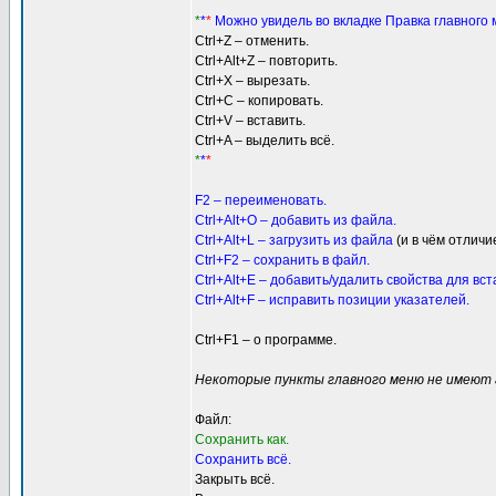
*
*
*
Можно увидель во вкладке Правка главного
Ctrl+Z – отменить.
Ctrl+Alt+Z – повторить.
Ctrl+X – вырезать.
Ctrl+C – копировать.
Ctrl+V – вставить.
Ctrl+A – выделить всё.
*
*
*
F2 – переименовать.
Ctrl+Alt+O – добавить из файла.
Ctrl+Alt+L – загрузить из файла
(и в чём отлич
Ctrl+F2 – сохранить в файл.
Ctrl+Alt+E – добавить/удалить свойства для вст
Ctrl+Alt+F – исправить позиции указателей.
Ctrl+F1 – о программе.
Некоторые пункты главного меню не имеют 
Файл:
Cохранить как.
Cохранить всё.
Закрыть всё.