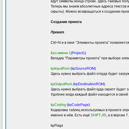
идут символы конца строки. Здесь таковых пол
Теперь мы знаем абсолютные адреса текстов и
скрыты). Можно возвращаться к созданию проек
Создание проекта
Проект
Ctrl+N и в окне “Элементы проекта” появляется
Без имени 1
(
Project1
)
Вкладка “Параметры проекта” при выборе эле
kpInputRom
(
kpSourceROM
)
Здесь нужно выбрать файл откуда будет загру
kpOutputRom
(
kpDestinationROM
)
Здесь нужно выбрать файл куда скрипт будет 
Удобнее когда каждый файл находится в своей 
kpCoding
(
kpCodePage
)
Кодировка таблиц используемых в проекте опр
именно в нём. Есть ещё
SHIFT-JIS
, а в версии 
kpFlags