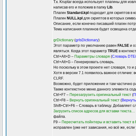
Т.к. Kruptar всегда использует плагины для и
написав его и положив в папку
Lib
.
Плагин
Standard.kpl
подходит для скриптов в к
Плагин
NULL.kpl
для скриптов в которых символ
Описание, если конечно писавший плагин потру
Тема написания плагинов будет освещена отде
grDictionary
(
grIsDictionary
)
Этот параметр по умолчанию равен
FALSE
и о
являться. Когда этот параметр
TRUE
в контекс
Ctrl+Alt+D –
Параметры словаря
(
Словарь DTE
Ctrl+Alt+G – Генерировать словарь.
Но поскольку в этом проекте нет словаря, то 
Хотя в версии 7.1 появилось важное отличие: 
CLRF.
Возможно, будет приложение и там частично ра
Также контекстное меню данного элемента сод
Ctrl+F7 –
Перезагрузить оригинальный текст
(
П
Ctrl+F8 –
Вернуть оригинальный текст
(
Вернуть
Shift+Ctrl+F6 – Словарь в таблицу. Добавляет
Загрузить список адресов для вставки текста…
файла.
F9 –
Пересчитать пойнтеры и вставить текст в
исправлен (уже нет зависания, но всё же, есл