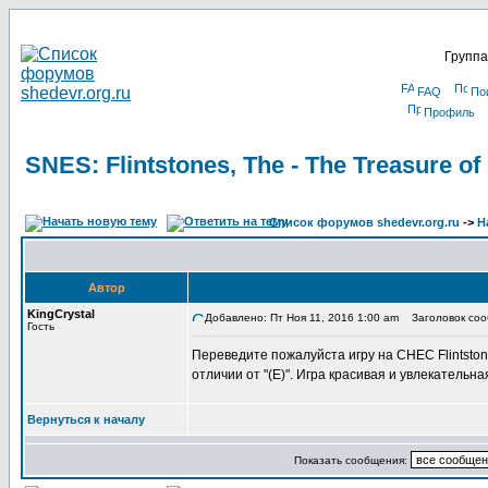
Группа
FAQ
По
Профиль
SNES: Flintstones, The - The Treasure of
Список форумов shedevr.org.ru
->
Н
Автор
KingCrystal
Добавлено: Пт Ноя 11, 2016 1:00 am
Заголовок сообщ
Гость
Переведите пожалуйста игру на СНЕС Flintstones
отличии от "(E)". Игра красивая и увлекательн
Вернуться к началу
Показать сообщения: