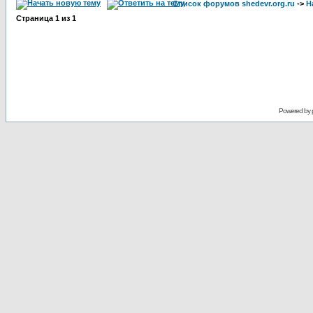
Список форумов shedevr.org.ru
->
Н
Страница
1
из
1
Powered by