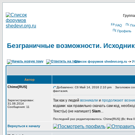
Группа
FAQ
По
Профиль
Безграничные возможности. Исходник
Список форумов shedevr.org.ru
->
У
Автор
Chime[RUS]
Добавлено: Сб Май 14, 2016 2:10 pm
Заголовок соо
фантазия.
Так как у людей
возникали
и
продолжают возни
Зарегистрирован:
31.08.2014
кодами: как правильно скачать сам код, необхо
Сообщения: 11
Текст(ы) (не напишет)
Slam
...
Последний раз редактировалось: Chime[RUS] (Вс Фев 03
Вернуться к началу