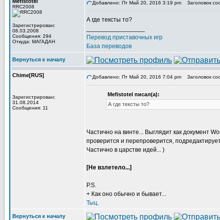
Mefistotel
Добавлено: Пт Май 20, 2016 3:19 pm
Заголовок со
RRC2008
А где тексты то?
Зарегистрирован:
_________________
08.03.2008
Сообщения: 294
Перевод приставочных игр
Откуда: МАГАДАН
База переводов
Вернуться к началу
Chime[RUS]
Добавлено: Пт Май 20, 2016 7:04 pm
Заголовок со
Mefistotel писал(а):
Зарегистрирован:
31.08.2014
А где тексты то?
Сообщения: 11
Частично на винте... Выглядит как документ W
проверится и перепроверится, подредактируетс
Частично в царстве идей... )
[Не взлетело...]
P.S.
+ Как оно обычно и бывает...
Тыц
.
Вернуться к началу