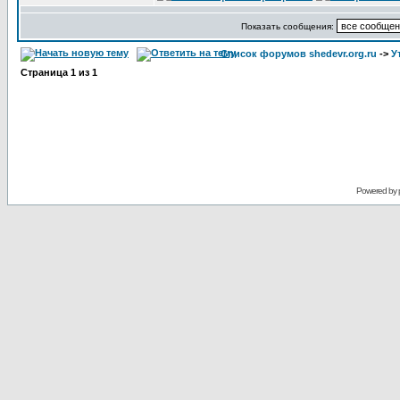
Показать сообщения:
Список форумов shedevr.org.ru
->
У
Страница
1
из
1
Powered by