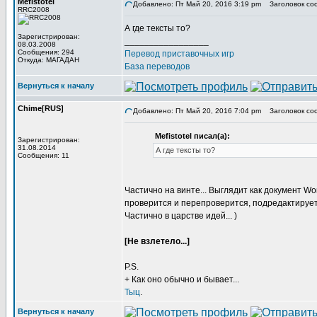
Mefistotel
Добавлено: Пт Май 20, 2016 3:19 pm
Заголовок со
RRC2008
А где тексты то?
Зарегистрирован:
_________________
08.03.2008
Сообщения: 294
Перевод приставочных игр
Откуда: МАГАДАН
База переводов
Вернуться к началу
Chime[RUS]
Добавлено: Пт Май 20, 2016 7:04 pm
Заголовок со
Mefistotel писал(а):
Зарегистрирован:
31.08.2014
А где тексты то?
Сообщения: 11
Частично на винте... Выглядит как документ W
проверится и перепроверится, подредактируетс
Частично в царстве идей... )
[Не взлетело...]
P.S.
+ Как оно обычно и бывает...
Тыц
.
Вернуться к началу