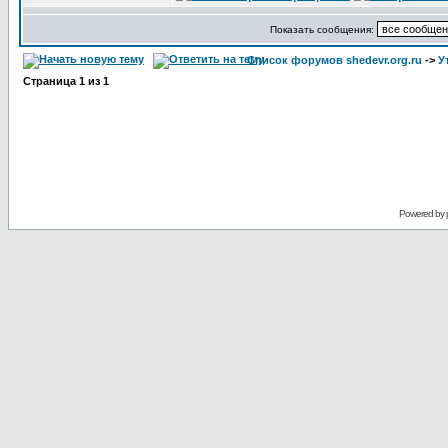
Показать сообщения:
Список форумов shedevr.org.ru
->
У
Страница
1
из
1
Powered by