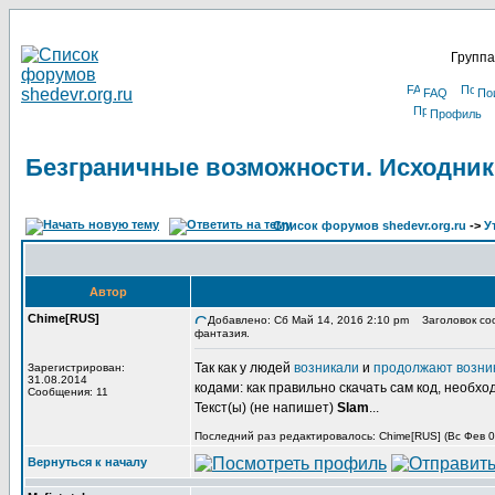
Группа
FAQ
По
Профиль
Безграничные возможности. Исходник
Список форумов shedevr.org.ru
->
У
Автор
Chime[RUS]
Добавлено: Сб Май 14, 2016 2:10 pm
Заголовок соо
фантазия.
Так как у людей
возникали
и
продолжают возни
Зарегистрирован:
31.08.2014
кодами: как правильно скачать сам код, необхо
Сообщения: 11
Текст(ы) (не напишет)
Slam
...
Последний раз редактировалось: Chime[RUS] (Вс Фев 03
Вернуться к началу