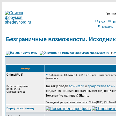
Группа
FAQ
По
Профиль
Безграничные возможности. Исходник
Список форумов shedevr.org.ru
->
У
Автор
Chime[RUS]
Добавлено: Сб Май 14, 2016 2:10 pm
Заголовок соо
фантазия.
Так как у людей
возникали
и
продолжают возни
Зарегистрирован:
31.08.2014
кодами: как правильно скачать сам код, необхо
Сообщения: 11
Текст(ы) (не напишет)
Slam
...
Последний раз редактировалось: Chime[RUS] (Вс Фев 03
Вернуться к началу