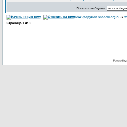
Показать сообщения:
Список форумов shedevr.org.ru
->
У
Страница
1
из
1
Powered by