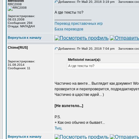
Mefistotel
Добавлено: Пт Май 20, 2016 3:19 pm
Заголовок со
RRC2008
А где тексты то?
Зарегистрирован:
_________________
08.03.2008
Сообщения: 294
Перевод приставочных игр
Откуда: МАГАДАН
База переводов
Вернуться к началу
Chime[RUS]
Добавлено: Пт Май 20, 2016 7:04 pm
Заголовок со
Mefistotel писал(а):
Зарегистрирован:
31.08.2014
А где тексты то?
Сообщения: 11
Частично на винте... Выглядит как документ W
проверится и перепроверится, подредактируетс
Частично в царстве идей... )
[Не взлетело...]
P.S.
+ Как оно обычно и бывает...
Тыц
.
Вернуться к началу